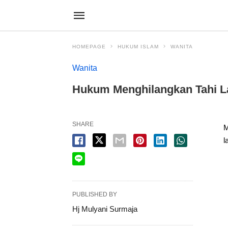
HOMEPAGE
HUKUM ISLAM
WANITA
Wanita
Hukum Menghilangkan Tahi La
SHARE
M
l
PUBLISHED BY
Hj Mulyani Surmaja