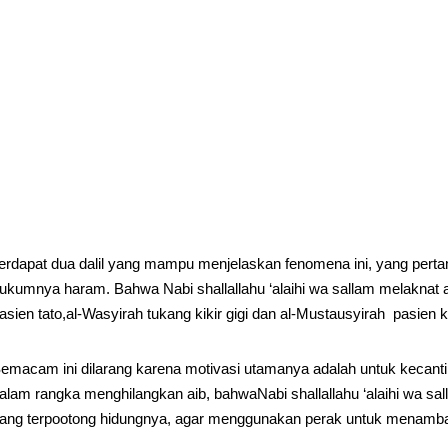
erdapat dua dalil yang mampu menjelaskan fenomena ini, yang pert
ukumnya haram. Bahwa Nabi shallallahu ‘alaihi wa sallam melaknat
asien tato,al-Wasyirah tukang kikir gigi dan al-Mustausyirah pasien kik
emacam ini dilarang karena motivasi utamanya adalah untuk kecanti
alam rangka menghilangkan aib, bahwaNabi shallallahu ‘alaihi wa s
ang terpootong hidungnya, agar menggunakan perak untuk menamba