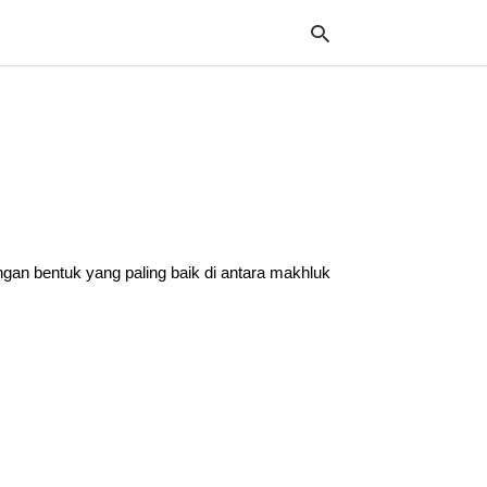
Typ
your
sea
que
and
hit
an bentuk yang paling baik di antara makhluk
ente