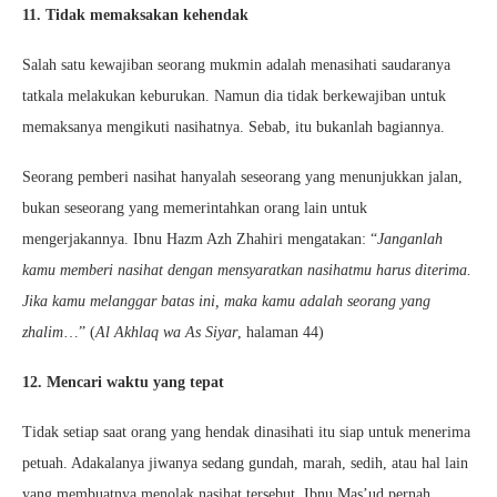
11. Tidak memaksakan kehendak
Salah satu kewajiban seorang mukmin adalah menasihati saudaranya
tatkala melakukan keburukan. Namun dia tidak berkewajiban untuk
memaksanya mengikuti nasihatnya. Sebab, itu bukanlah bagiannya.
Seorang pemberi nasihat hanyalah seseorang yang menunjukkan jalan,
bukan seseorang yang memerintahkan orang lain untuk
mengerjakannya. Ibnu Hazm Azh Zhahiri mengatakan: “
Janganlah
kamu memberi nasihat dengan mensyaratkan nasihatmu harus diterima.
Jika kamu melanggar batas ini, maka kamu adalah seorang yang
zhalim
…” (
Al Akhlaq wa As Siyar
, halaman 44)
12. Mencari waktu yang tepat
Tidak setiap saat orang yang hendak dinasihati itu siap untuk menerima
petuah. Adakalanya jiwanya sedang gundah, marah, sedih, atau hal lain
yang membuatnya menolak nasihat tersebut. Ibnu Mas’ud pernah