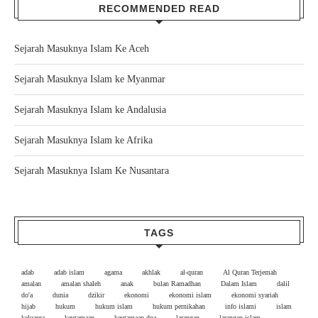
RECOMMENDED READ
Sejarah Masuknya Islam Ke Aceh
Sejarah Masuknya Islam ke Myanmar
Sejarah Masuknya Islam ke Andalusia
Sejarah Masuknya Islam ke Afrika
Sejarah Masuknya Islam Ke Nusantara
TAGS
adab
adab islam
agama
akhlak
al-quran
Al Quran Terjemah
amalan
amalan shaleh
anak
bulan Ramadhan
Dalam Islam
dalil
do'a
dunia
dzikir
ekonomi
ekonomi islam
ekonomi syariah
hijab
hukum
hukum islam
hukum pernikahan
info islami
islam
keluarga
keutamaan
keutamaan doa
larangan
larangan islam