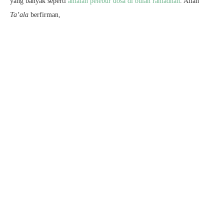
yang banyak seperti
amalan pelebur dosa di bulan ramadhan
. Allah
Ta’ala
berfirman,