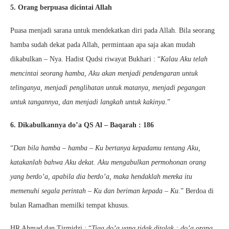
5. Orang berpuasa dicintai Allah
Puasa menjadi sarana untuk mendekatkan diri pada Allah. Bila seorang
hamba sudah dekat pada Allah, permintaan apa saja akan mudah
dikabulkan – Nya. Hadist Qudsi riwayat Bukhari : “
Kalau Aku telah
mencintai seorang hamba, Aku akan menjadi pendengaran untuk
telinganya, menjadi penglihatan untuk matanya, menjadi pegangan
untuk tangannya, dan menjadi langkah untuk kakinya
.”
6. Dikabulkannya do’a QS Al – Baqarah : 186
“
Dan bila hamba – hamba – Ku bertanya kepadamu tentang Aku,
katakanlah bahwa Aku dekat. Aku mengabulkan permohonan orang
yang berdo’a, apabila dia berdo’a, maka hendaklah mereka itu
memenuhi segala perintah – Ku dan beriman kepada – Ku
.” Berdoa di
bulan Ramadhan memilki tempat khusus.
HR Ahmad dan Tirmidzi : “
Tiga do’a yang tidak ditolak : do’a orang