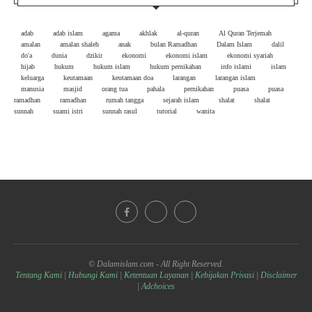
adab
adab islam
agama
akhlak
al-quran
Al Quran Terjemah
amalan
amalan shaleh
anak
bulan Ramadhan
Dalam Islam
dalil
do'a
dunia
dzikir
ekonomi
ekonomi islam
ekonomi syariah
hijab
hukum
hukum islam
hukum pernikahan
info islami
islam
keluarga
keutamaan
keutamaan doa
larangan
larangan islam
manusia
masjid
orang tua
pahala
pernikahan
puasa
puasa
ramadhan
ramadhan
rumah tangga
sejarah islam
shalat
shalat
sunnah
suami istri
sunnah rasul
tutorial
wanita
© Dalamislam.com - All Right Reserved.
Tentang Kami
|
Hubungi Kami
|
Ketentuan Layanan
|
Kebijakan Privasi
|
Disclaimer
|
Adchoices