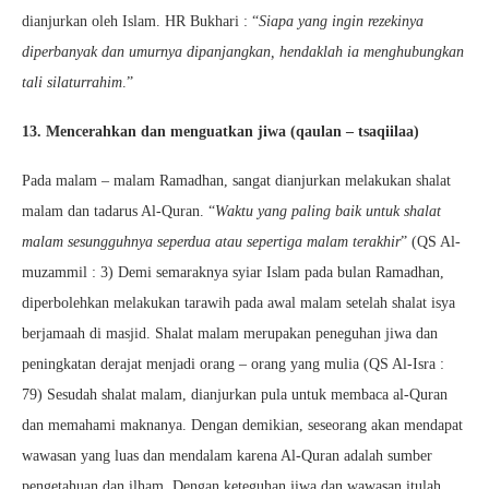
dianjurkan oleh Islam. HR Bukhari : “
Siapa yang ingin rezekinya
diperbanyak dan umurnya dipanjangkan, hendaklah ia menghubungkan
tali silaturrahim
.”
13. Mencerahkan dan menguatkan jiwa (qaulan – tsaqiilaa)
Pada malam – malam Ramadhan, sangat dianjurkan melakukan shalat
malam dan tadarus Al-Quran. “
Waktu yang paling baik untuk shalat
malam sesungguhnya seperdua atau sepertiga malam terakhir
” (QS Al-
muzammil : 3) Demi semaraknya syiar Islam pada bulan Ramadhan,
diperbolehkan melakukan tarawih pada awal malam setelah shalat isya
berjamaah di masjid. Shalat malam merupakan peneguhan jiwa dan
peningkatan derajat menjadi orang – orang yang mulia (QS Al-Isra :
79) Sesudah shalat malam, dianjurkan pula untuk membaca al-Quran
dan memahami maknanya. Dengan demikian, seseorang akan mendapat
wawasan yang luas dan mendalam karena Al-Quran adalah sumber
pengetahuan dan ilham. Dengan keteguhan jiwa dan wawasan itulah