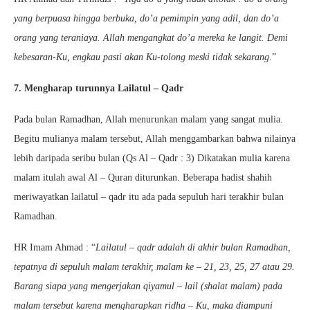
yang berpuasa hingga berbuka, do’a pemimpin yang adil, dan do’a
orang yang teraniaya. Allah mengangkat do’a mereka ke langit. Demi
kebesaran-Ku, engkau pasti akan Ku-tolong meski tidak sekarang
.”
7. Mengharap turunnya Lailatul – Qadr
Pada bulan Ramadhan, Allah menurunkan malam yang sangat mulia.
Begitu mulianya malam tersebut, Allah menggambarkan bahwa nilainya
lebih daripada seribu bulan (Qs Al – Qadr : 3) Dikatakan mulia karena
malam itulah awal Al – Quran diturunkan. Beberapa hadist shahih
meriwayatkan lailatul – qadr itu ada pada sepuluh hari terakhir bulan
Ramadhan.
HR Imam Ahmad : “
Lailatul – qadr adalah di akhir bulan Ramadhan,
tepatnya di sepuluh malam terakhir, malam ke – 21, 23, 25, 27 atau 29.
Barang siapa yang mengerjakan qiyamul – lail (shalat malam) pada
malam tersebut karena mengharapkan ridha – Ku, maka diampuni