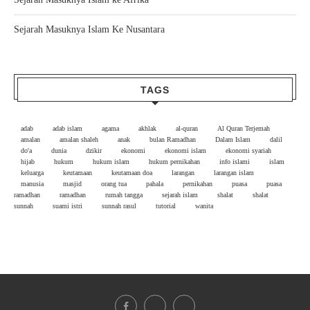
Sejarah Masuknya Islam Ke Nusantara
TAGS
adab
adab islam
agama
akhlak
al-quran
Al Quran Terjemah
amalan
amalan shaleh
anak
bulan Ramadhan
Dalam Islam
dalil
do'a
dunia
dzikir
ekonomi
ekonomi islam
ekonomi syariah
hijab
hukum
hukum islam
hukum pernikahan
info islami
islam
keluarga
keutamaan
keutamaan doa
larangan
larangan islam
manusia
masjid
orang tua
pahala
pernikahan
puasa
puasa
ramadhan
ramadhan
rumah tangga
sejarah islam
shalat
shalat
sunnah
suami istri
sunnah rasul
tutorial
wanita