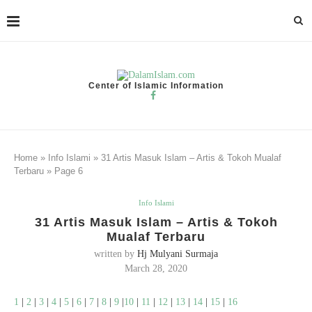
Center of Islamic Information
Home
»
Info Islami
»
31 Artis Masuk Islam – Artis & Tokoh Mualaf
Terbaru
»
Page 6
Info Islami
31 Artis Masuk Islam – Artis & Tokoh
Mualaf Terbaru
written by
Hj Mulyani Surmaja
March 28, 2020
1
|
2
|
3
|
4
|
5
|
6
|
7
|
8
|
9
|
10
|
11
|
12
|
13
|
14
|
15
|
16