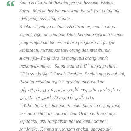
Suatu ketika Nabi Ibrahim pernah bersama istrinya
Sarah. Mereka berdua melewati daerah yang dipimpin
oleh penguasa yang zhalim.
Ketika rakyatnya melihat istri Ibrahim, mereka lapor
kepada raja, di sana ada lelaki bersama seorang wanita
yang sangat cantik –sementara penguasa ini punya
kebiasaan, merampas istri orang dan membunuh
suaminya– Penguasa itu mengutus orang untuk
menanyakannya. “Siapa wanita ini?” tanya prajurit.
“Dia saudariku.” Jawab Ibrahim. Setelah menjawab ini,
Ibrahim mendatangi istrinya dan mengatakan,
يا سارة ليس على وجه الأرض مؤمن غيري وغيرك، وإن
هذا سألني فأخبرته أنك أختي فلا تكذبيني
“Wahai Sarah, tidak ada di muka bumi ini orang yang
beriman selain aku dan dirimu. Orang tadi bertanya
kepadaku, aku sampaikan bahwa kamu adalah
saudariku. Karena itu, jangan engkau anggap aku