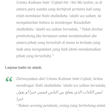
Ummu Kultsum binti ‘Uqbah bin ‘Abi Mu’aythin, ia di
antara para wanita yang berhijrah pertama kali yang
telah membaiat Nabi shallallahu ‘alaihi wa sallam. Ia
mengabarkan bahwa ia mendengar Rasulullah
shallallahu ‘alaihi wa sallam bersabda, “Tidak disebut
pembohong jika bertujuan untuk mendamaikan dia
antara pihak yang berselisih di mana ia berkata yang
baik atau mengatakan yang baik (demi mendamaikan
pihak yang berselisih).”
Lanjutan hadits ini adalah,
Diriwayatkan dari Ummu Kultsum binti Uqbah, beliau
mendengar Nabi
shallallahu ‘alaihi wa sallam
bersabda
,
ليس الكذاب الذي يصلح بين الناس فينمي خيرا أو يقول
خيرا
“
Bukan seorang pendusta, orang yang berbohong untuk