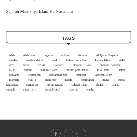
Sejarah Masuknya Islam Ke Nusantara
TAGS
adab
adab islam
agama
akhlak
al-quran
Al Quran Terjemah
amalan
amalan shaleh
anak
bulan Ramadhan
Dalam Islam
dalil
do'a
dunia
dzikir
ekonomi
ekonomi islam
ekonomi syariah
hijab
hukum
hukum islam
hukum pernikahan
info islami
islam
keluarga
keutamaan
keutamaan doa
larangan
larangan islam
manusia
masjid
orang tua
pahala
pernikahan
puasa
puasa
ramadhan
ramadhan
rumah tangga
sejarah islam
shalat
shalat
sunnah
suami istri
sunnah rasul
tutorial
wanita