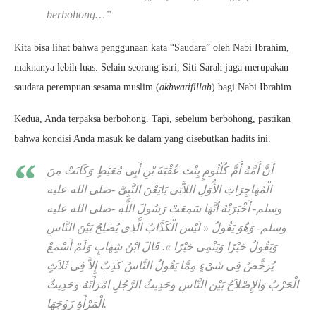
berbohong…”
Kita bisa lihat bahwa penggunaan kata “Saudara” oleh Nabi Ibrahim,
maknanya lebih luas. Selain seorang istri, Siti Sarah juga merupakan
saudara perempuan sesama muslim (
akhwatifillah
) bagi Nabi Ibrahim.
Kedua, Anda terpaksa berbohong. Tapi, sebelum berbohong, pastikan
bahwa kondisi Anda masuk ke dalam yang disebutkan hadits ini.
أَنَّ أُمَّهُ أُمَّ كُلْثُومٍ بِنْتَ عُقْبَةَ بْنِ أَبِى مُعَيْطٍ وَكَانَتْ مِنَ
الْمُهَاجِرَاتِ الأُوَلِ اللاَّتِى بَايَعْنَ النَّبِىَّ -صلى الله عليه
وسلم- أَخْبَرَتْهُ أَنَّهَا سَمِعَتْ رَسُولَ اللَّهِ -صلى الله عليه
وسلم- وَهُوَ يَقُولُ « لَيْسَ الْكَذَّابُ الَّذِى يُصْلِحُ بَيْنَ النَّاسِ
وَيَقُولُ خَيْرًا وَيَنْمِى خَيْرًا ». قَالَ ابْنُ شِهَابٍ وَلَمْ أَسْمَعْ
يُرَخَّصُ فِى شَىْءٍ مِمَّا يَقُولُ النَّاسُ كَذِبٌ إِلاَّ فِى ثَلاَثٍ
الْحَرْبُ وَالإِصْلاَحُ بَيْنَ النَّاسِ وَحَدِيثُ الرَّجُلِ امْرَأَتَهُ وَحَدِيثُ
الْمَرْأَةِ زَوْجَهَا.