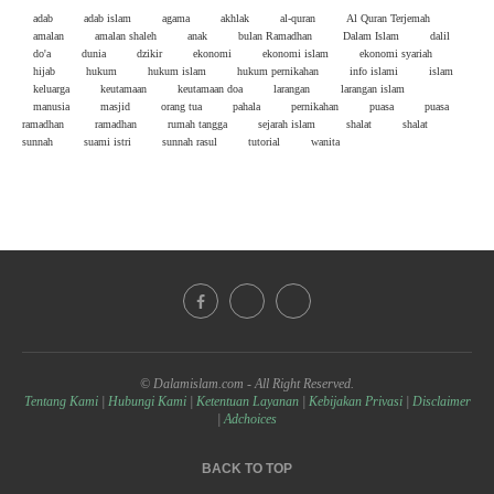
adab
adab islam
agama
akhlak
al-quran
Al Quran Terjemah
amalan
amalan shaleh
anak
bulan Ramadhan
Dalam Islam
dalil
do'a
dunia
dzikir
ekonomi
ekonomi islam
ekonomi syariah
hijab
hukum
hukum islam
hukum pernikahan
info islami
islam
keluarga
keutamaan
keutamaan doa
larangan
larangan islam
manusia
masjid
orang tua
pahala
pernikahan
puasa
puasa
ramadhan
ramadhan
rumah tangga
sejarah islam
shalat
shalat
sunnah
suami istri
sunnah rasul
tutorial
wanita
© Dalamislam.com - All Right Reserved.
Tentang Kami
|
Hubungi Kami
|
Ketentuan Layanan
|
Kebijakan Privasi
|
Disclaimer
|
Adchoices
BACK TO TOP