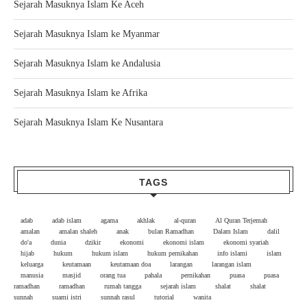
Sejarah Masuknya Islam Ke Aceh
Sejarah Masuknya Islam ke Myanmar
Sejarah Masuknya Islam ke Andalusia
Sejarah Masuknya Islam ke Afrika
Sejarah Masuknya Islam Ke Nusantara
TAGS
adab
adab islam
agama
akhlak
al-quran
Al Quran Terjemah
amalan
amalan shaleh
anak
bulan Ramadhan
Dalam Islam
dalil
do'a
dunia
dzikir
ekonomi
ekonomi islam
ekonomi syariah
hijab
hukum
hukum islam
hukum pernikahan
info islami
islam
keluarga
keutamaan
keutamaan doa
larangan
larangan islam
manusia
masjid
orang tua
pahala
pernikahan
puasa
puasa
ramadhan
ramadhan
rumah tangga
sejarah islam
shalat
shalat
sunnah
suami istri
sunnah rasul
tutorial
wanita