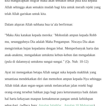
kita mangucapkan istigfar maka akan semakin dekat pula kita kepada
Allah sehingga akan semakin mudah bagi kita untuk meraih rejeki yang
telah Allah gariskan untuk kita.
Dalam alquran Allah subhana hua ta’ala berfirman:
“Maka Aku katakan kepada mereka: ‘Mohonlah ampun kepada Robb
mu, sesungguhnya Dia adalah Maha Pengampun. Niscaya Dia akan
mengirimkan hujan kepadamu dengan lebat. Memperbanyak harta dan
anak-anakmu, mengadakan untukmu kebun-kebun dan mengadakan
(pula di dalamnya) untukmu sungai-sungai.” (Qs. Nuh: 10-12)
Ayat ini menegaskan betapa Allah sangat suka kepada makhluk yang
senantiasa mendekatkan diri dan memohon ampun kepada-Nya sehingga
Allah tidak akan segan-segan untuk melancarkan jalan rezeki bagi
orang-orang tersebut bahkan juga bagi para keturunannya baik dalam
hal harta kekayaan maupun kemakmuran pangan untuk kehidupan
sehar-hari. (wBaca Juga:
Amalan Istighfar
,
Amalan 10 Muharram
)