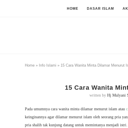
HOME
DASAR ISLAM
A
Home
»
Info Islami
»
15 Cara Wanita Minta Dilamar Menurut I
15 Cara Wanita Min
written by
Hj Mulyani 
Pada umumnya cara wanita minta dilamar menurut islam atau
c
keinginannya agar dilamar menurut islam oleh seorang pria ya
pria shalih tak kunjung datang untuk memintanya menjadi istr