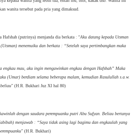
 kepada wanita yang lebih tua, entah ibu, bibi, kakak dsb. Wanita ini
n wanita tersebut pada pria yang dimaksud.
a Hafshah (putrinya) menjanda dia berkata : “
Aku datang kepada Utsman
a (Utsman) menemuiku dan berkata : “Setelah saya pertimbangkan maka
ika engkau mau, aku ingin mengawinkan engkau dengan Hafshah” Maka
aku (Umar) berdiam selama beberapa malam, kemudian Rasulullah s.a.w.
beliau
” (H.R. Bukhari Juz XI hal 80)
kawinlah dengan saudara perempuanku putri Abu Sufyan. Beliau bertanya
bibah) menjawab : “Saya tidak asing lagi bagimu dan engkaulah yang
 perempuanku
” (H.R. Bukhari)