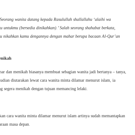
Seorang wanita datang kepada Rasulullah shallallahu ‘alaihi wa
u untukmu (bersedia dinikahkan).’ Salah seorang shahabat berkata,
ku nikahkan kamu dengannya dengan mahar berupa bacaan Al-Qur’an
enikah
mar dan menikah biasanya membuat sebagian wanita jadi bertanya – tanya,
dian diutarakan lewat cara wanita minta dilamar menurut islam, ia
ng segera menikah dengan tujuan memancing lelaki.
an cara wanita minta dilamar menurut islam artinya sudah memantapkan
araan masa depan.