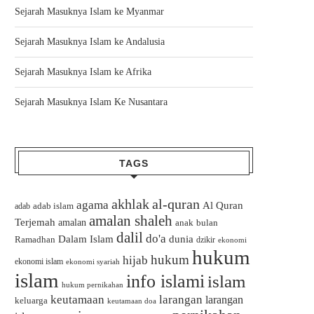
Sejarah Masuknya Islam ke Myanmar
Sejarah Masuknya Islam ke Andalusia
Sejarah Masuknya Islam ke Afrika
Sejarah Masuknya Islam Ke Nusantara
TAGS
akhlak
al-quran
agama
Al Quran
adab islam
adab
amalan shaleh
Terjemah
amalan
bulan
anak
dalil
do'a
Dalam Islam
dunia
Ramadhan
dzikir
ekonomi
hukum
hukum
hijab
ekonomi islam
ekonomi syariah
islam
info islami
islam
hukum pernikahan
keutamaan
larangan
larangan
keluarga
keutamaan doa