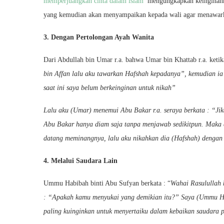
memperjuangkan cinta dalam islam
mengungkapkan keinginannya
yang kemudian akan menyampaikan kepada wali agar menawarka
3. Dengan Pertolongan Ayah Wanita
Dari Abdullah bin Umar r.a. bahwa Umar bin Khattab r.a. ketik
bin Affan lalu aku tawarkan Hafshah kepadanya”, kemudian i
saat ini saya belum berkeinginan untuk nikah”
Lalu aku (Umar) menemui Abu Bakar r.a. seraya berkata : “J
Abu Bakar hanya diam saja tanpa menjawab sedikitpun. Maka 
datang meminangnya, lalu aku nikahkan dia (Hafshah) dengan 
4. Melalui Saudara Lain
Ummu Habibah binti Abu Sufyan berkata : “
Wahai Rasulullah 
: “Apakah kamu menyukai yang demikian itu?” Saya (Ummu Ha
paling kuinginkan untuk menyertaiku dalam kebaikan saudara