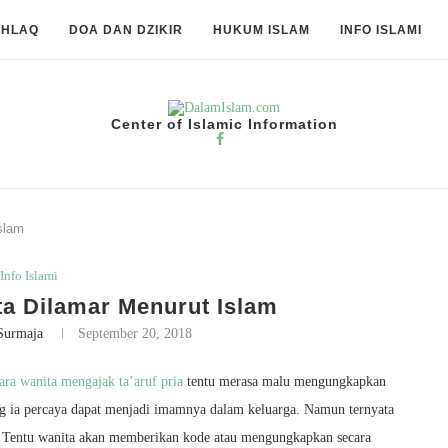
KHLAQ
DOA DAN DZIKIR
HUKUM ISLAM
INFO ISLAMI
Center of Islamic Information
slam
Info Islami
ta Dilamar Menurut Islam
Surmaja
September 20, 2018
ara wanita mengajak ta’aruf pria
tentu merasa malu mengungkapkan
ng ia percaya dapat menjadi imamnya dalam keluarga. Namun ternyata
i. Tentu wanita akan memberikan kode atau mengungkapkan secara