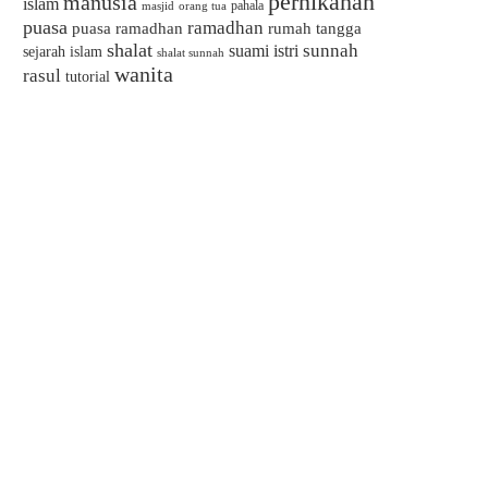
pernikahan
manusia
islam
pahala
masjid
orang tua
puasa
ramadhan
puasa ramadhan
rumah tangga
shalat
sunnah
suami istri
sejarah islam
shalat sunnah
wanita
rasul
tutorial