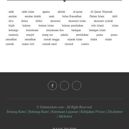
adab
adab islam
agama
akhlak
al-quran
Al Quran Terjemah
amalan
amalan shaleh
anak
bulan Ramadhan
Dalam Islam
dalil
do'a
dunia
dzikir
ekonomi
ekonomi islam
ekonomi syariah
hijab
hukum
hukum islam
hukum pernikahan
info islami
islam
keluarga
keutamaan
keutamaan doa
larangan
larangan islam
manusia
masjid
orang tua
pahala
pernikahan
puasa
puasa
ramadhan
ramadhan
rumah tangga
sejarah islam
shalat
shalat
sunnah
suami istri
sunnah rasul
tutorial
wanita
© Dalamislam.com - All Right Reserved.
Tentang Kami
|
Hubungi Kami
|
Ketentuan Layanan
|
Kebijakan Privasi
|
Disclaimer
|
Adchoices