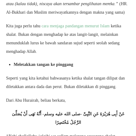
atau (kalau tidak), niscaya akan tersambar penglihatan mereka.”
(HR.
Al-Bukhari dan Muslim meriwayatkannya dengan makna yang sama)
Kita juga perlu tahu
cara menjaga pandangan menurut Islam
ketika
shalat. Bukan dengan menghadap ke atas langit-langit, melainkan
menunduklah lurus ke bawah sandaran sujud seperti seolah sedang
menghadap Allah.
Meletakkan tangan ke pinggang
Seperti yang kita ketahui bahwasanya ketika shalat tangan dilipat dan
diletakkan antara dada dan perut. Bukan diletakkan di pinggang.
Dari Abu Hurairah, beliau berkata,
عَنْ أَبِى هُرَيْرَةَ عَنِ النَّبِىِّ -صلى الله عليه وسلم- أَنَّهُ نَهَى أَنْ يُصَلِّىَ
الرَّجُلُ مُخْتَصِرًا