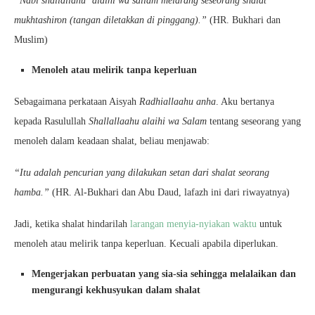
“Nabi shallallahu ‘alaihi wa sallam melarang seseorang shalat
mukhtashiron (tangan diletakkan di pinggang).”
(HR. Bukhari dan
Muslim)
Menoleh atau melirik tanpa keperluan
Sebagaimana perkataan Aisyah
Radhiallaahu anha
. Aku bertanya
kepada Rasulullah
Shallallaahu alaihi wa Salam
tentang seseorang yang
menoleh dalam keadaan shalat, beliau menjawab:
“Itu adalah pencurian yang dilakukan setan dari shalat seorang
hamba.”
(HR. Al-Bukhari dan Abu Daud, lafazh ini dari riwayatnya)
Jadi, ketika shalat hindarilah
larangan menyia-nyiakan waktu
untuk
menoleh atau melirik tanpa keperluan. Kecuali apabila diperlukan.
Mengerjakan perbuatan yang sia-sia sehingga melalaikan dan
mengurangi kekhusyukan dalam shalat