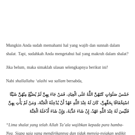
Mungkin Anda sudah memahami hal yang wajib dan sunnah dalam
shalat. Tapi, sudahkah Anda mengetahui hal yang makruh dalam shalat?
Jika belum, maka simaklah ulasan selengkapnya berikut ini!
Nabi
shallallahu ‘alaihi wa sallam
bersabda,
خَمْسُ صَلَوَاتٍ كَتَبَهُنَّ اللَّهُ عَلَى الْعِبَادِ، فَمَنْ جَاءَ بِهِنَّ لَمْ يُضَيِّعْ مِنْهُنَّ شَيْئًا
اسْتِخْفَافًا بِحَقِّهِنَّ، كَانَ لَهُ عِنْدَ اللَّهِ عَهْدٌ أَنْ يُدْخِلَهُ الْجَنَّةَ، وَمَنْ لَمْ يَأْتِ بِهِنَّ
فَلَيْسَ لَهُ عِنْدَ اللَّهِ عَهْدٌ، إِنْ شَاءَ عَذَّبَهُ، وَإِنْ شَاءَ أَدْخَلَهُ الْجَنَّةَ
“Lima shalat yang telah Allah Ta’ala wajibkan kepada para hamba-
Nya. Siapa saja yang mendirikannya dan tidak menyia-nyiakan sedikit