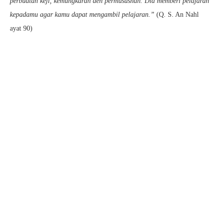
perbuatan keji, kemungkaran den permusushan. Dia memberi pelajaran
kepadamu agar kamu dapat mengambil pelajaran.”
(Q. S. An Nahl
ayat 90)