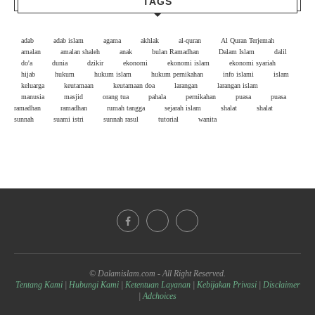
TAGS
adab
adab islam
agama
akhlak
al-quran
Al Quran Terjemah
amalan
amalan shaleh
anak
bulan Ramadhan
Dalam Islam
dalil
do'a
dunia
dzikir
ekonomi
ekonomi islam
ekonomi syariah
hijab
hukum
hukum islam
hukum pernikahan
info islami
islam
keluarga
keutamaan
keutamaan doa
larangan
larangan islam
manusia
masjid
orang tua
pahala
pernikahan
puasa
puasa
ramadhan
ramadhan
rumah tangga
sejarah islam
shalat
shalat
sunnah
suami istri
sunnah rasul
tutorial
wanita
© Dalamislam.com - All Right Reserved.
Tentang Kami
|
Hubungi Kami
|
Ketentuan Layanan
|
Kebijakan Privasi
|
Disclaimer
|
Adchoices