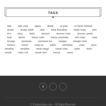
TAGS
adab
adab islam
agama
akhlak
al-quran
Al Quran Terjemah
amalan
amalan shaleh
anak
bulan Ramadhan
Dalam Islam
dalil
do'a
dunia
dzikir
ekonomi
ekonomi islam
ekonomi syariah
hijab
hukum
hukum islam
hukum pernikahan
info islami
islam
keluarga
keutamaan
keutamaan doa
larangan
larangan islam
manusia
masjid
orang tua
pahala
pernikahan
puasa
puasa
ramadhan
ramadhan
rumah tangga
sejarah islam
shalat
shalat
sunnah
suami istri
sunnah rasul
tutorial
wanita
© Dalamislam.com - All Right Reserved.