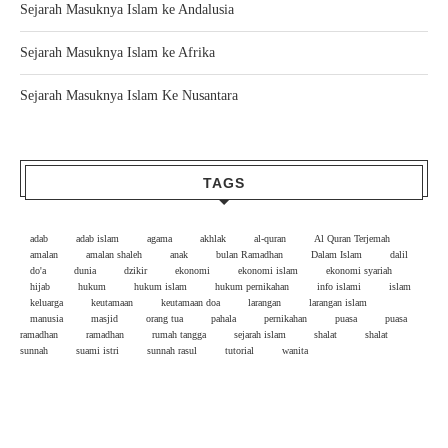
Sejarah Masuknya Islam ke Andalusia
Sejarah Masuknya Islam ke Afrika
Sejarah Masuknya Islam Ke Nusantara
TAGS
adab
adab islam
agama
akhlak
al-quran
Al Quran Terjemah
amalan
amalan shaleh
anak
bulan Ramadhan
Dalam Islam
dalil
do'a
dunia
dzikir
ekonomi
ekonomi islam
ekonomi syariah
hijab
hukum
hukum islam
hukum pernikahan
info islami
islam
keluarga
keutamaan
keutamaan doa
larangan
larangan islam
manusia
masjid
orang tua
pahala
pernikahan
puasa
puasa
ramadhan
ramadhan
rumah tangga
sejarah islam
shalat
shalat
sunnah
suami istri
sunnah rasul
tutorial
wanita