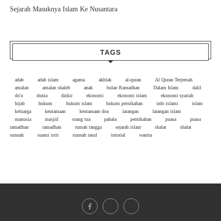
Sejarah Masuknya Islam Ke Nusantara
TAGS
adab
adab islam
agama
akhlak
al-quran
Al Quran Terjemah
amalan
amalan shaleh
anak
bulan Ramadhan
Dalam Islam
dalil
do'a
dunia
dzikir
ekonomi
ekonomi islam
ekonomi syariah
hijab
hukum
hukum islam
hukum pernikahan
info islami
islam
keluarga
keutamaan
keutamaan doa
larangan
larangan islam
manusia
masjid
orang tua
pahala
pernikahan
puasa
puasa
ramadhan
ramadhan
rumah tangga
sejarah islam
shalat
shalat
sunnah
suami istri
sunnah rasul
tutorial
wanita