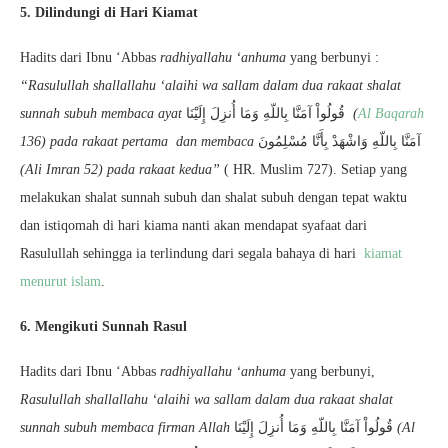
5. Dilindungi di Hari Kiamat
Hadits dari Ibnu ‘Abbas
radhiyallahu ‘anhuma
yang berbunyi :
“Rasulullah shallallahu ‘alaihi wa sallam dalam dua rakaat shalat
sunnah subuh membaca ayat
قُولُواْ آمَنَّا بِاللّهِ وَمَا أُنزِلَ إِلَيْنَا
(
Al Baqarah
136) pada rakaat pertama dan membaca
آمَنَّا بِاللّهِ وَاشْهَدْ بِأَنَّا مُسْلِمُونَ
(Ali Imran 52) pada rakaat kedua”
( HR. Muslim 727). Setiap yang
melakukan shalat sunnah subuh dan shalat subuh dengan tepat waktu
dan istiqomah di hari kiama nanti akan mendapat syafaat dari
Rasulullah sehingga ia terlindung dari segala bahaya di hari
kiamat
menurut islam
.
6. Mengikuti Sunnah Rasul
Hadits dari Ibnu ‘Abbas
radhiyallahu ‘anhuma
yang berbunyi,
Rasulullah shallallahu ‘alaihi wa sallam dalam dua rakaat shalat
sunnah subuh membaca firman Allah
قُولُواْ آمَنَّا بِاللّهِ وَمَا أُنزِلَ إِلَيْنَا
(Al