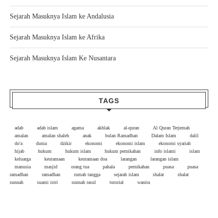
Sejarah Masuknya Islam ke Andalusia
Sejarah Masuknya Islam ke Afrika
Sejarah Masuknya Islam Ke Nusantara
TAGS
adab
adab islam
agama
akhlak
al-quran
Al Quran Terjemah
amalan
amalan shaleh
anak
bulan Ramadhan
Dalam Islam
dalil
do'a
dunia
dzikir
ekonomi
ekonomi islam
ekonomi syariah
hijab
hukum
hukum islam
hukum pernikahan
info islami
islam
keluarga
keutamaan
keutamaan doa
larangan
larangan islam
manusia
masjid
orang tua
pahala
pernikahan
puasa
puasa
ramadhan
ramadhan
rumah tangga
sejarah islam
shalat
shalat
sunnah
suami istri
sunnah rasul
tutorial
wanita