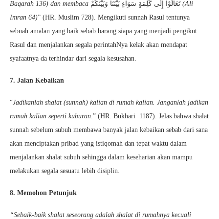
Baqarah 136) dan membaca
تَعَالَوْا إِلَى كَلِمَةٍ سَوَاءٍ بَيْنَنَا وَبَيْنَكُمْ
(Ali
Imran 64)
” (HR. Muslim 728). Mengikuti sunnah Rasul tentunya
sebuah amalan yang baik sebab barang siapa yang menjadi pengikut
Rasul dan menjalankan segala perintahNya kelak akan mendapat
syafaatnya da terhindar dari segala kesusahan.
7. Jalan Kebaikan
“
Jadikanlah shalat (sunnah) kalian di rumah kalian. Janganlah jadikan
rumah kalian seperti kuburan
.” (HR. Bukhari 1187). Jelas bahwa shalat
sunnah sebelum subuh membawa banyak jalan kebaikan sebab dari sana
akan menciptakan pribad yang istiqomah dan tepat waktu dalam
menjalankan shalat subuh sehingga dalam keseharian akan mampu
melakukan segala sesuatu lebih disiplin.
8. Memohon Petunjuk
“Sebaik-baik shalat seseorang adalah shalat di rumahnya kecuali