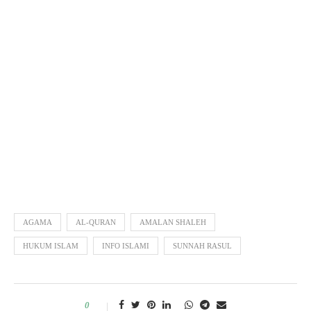
AGAMA
AL-QURAN
AMALAN SHALEH
HUKUM ISLAM
INFO ISLAMI
SUNNAH RASUL
0