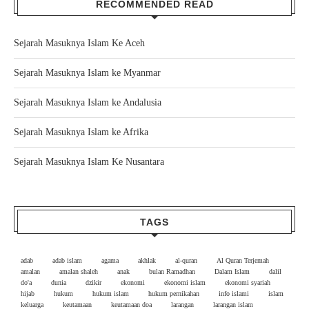
RECOMMENDED READ
Sejarah Masuknya Islam Ke Aceh
Sejarah Masuknya Islam ke Myanmar
Sejarah Masuknya Islam ke Andalusia
Sejarah Masuknya Islam ke Afrika
Sejarah Masuknya Islam Ke Nusantara
TAGS
adab
adab islam
agama
akhlak
al-quran
Al Quran Terjemah
amalan
amalan shaleh
anak
bulan Ramadhan
Dalam Islam
dalil
do'a
dunia
dzikir
ekonomi
ekonomi islam
ekonomi syariah
hijab
hukum
hukum islam
hukum pernikahan
info islami
islam
keluarga
keutamaan
keutamaan doa
larangan
larangan islam