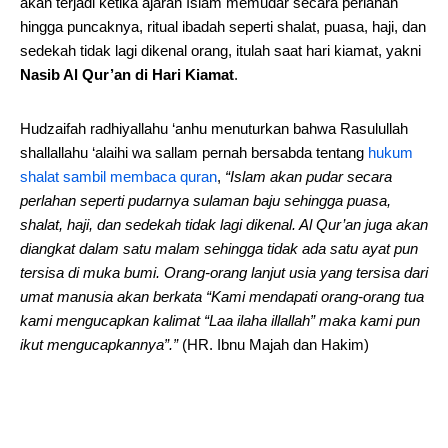
akan terjadi ketika ajaran Islam memudar secara perlahan
hingga puncaknya, ritual ibadah seperti shalat, puasa, haji, dan
sedekah tidak lagi dikenal orang, itulah saat hari kiamat, yakni
Nasib Al Qur’an di Hari Kiamat
.
Hudzaifah radhiyallahu ‘anhu menuturkan bahwa Rasulullah
shallallahu ‘alaihi wa sallam pernah bersabda tentang
hukum
shalat sambil membaca quran
,
“Islam akan pudar secara
perlahan seperti pudarnya sulaman baju sehingga puasa,
shalat, haji, dan sedekah tidak lagi dikenal. Al Qur’an juga akan
diangkat dalam satu malam sehingga tidak ada satu ayat pun
tersisa di muka bumi. Orang-orang lanjut usia yang tersisa dari
umat manusia akan berkata “Kami mendapati orang-orang tua
kami mengucapkan kalimat “Laa ilaha illallah” maka kami pun
ikut mengucapkannya”.”
(HR. Ibnu Majah dan Hakim)