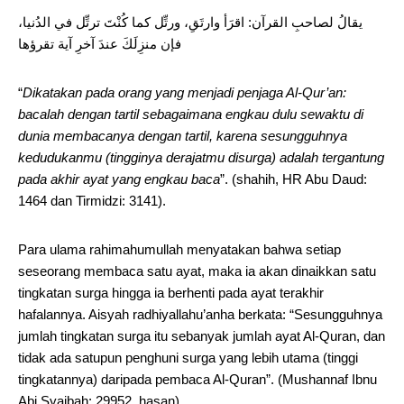
يقالُ لصاحبِ القرآن: اقرَأ وارتَقِ، ورتِّل كما كُنْتَ ترتِّل في الدُنيا،
فإن منزِلَكَ عندَ آخرِ آية تقرؤها
“
Dikatakan pada orang yang menjadi penjaga Al-Qur’an:
bacalah dengan tartil sebagaimana engkau dulu sewaktu di
dunia membacanya dengan tartil, karena sesungguhnya
kedudukanmu (tingginya derajatmu disurga) adalah tergantung
pada akhir ayat yang engkau baca
”. (shahih, HR Abu Daud:
1464 dan Tirmidzi: 3141).
Para ulama rahimahumullah menyatakan bahwa setiap
seseorang membaca satu ayat, maka ia akan dinaikkan satu
tingkatan surga hingga ia berhenti pada ayat terakhir
hafalannya. Aisyah radhiyallahu’anha berkata: “Sesungguhnya
jumlah tingkatan surga itu sebanyak jumlah ayat Al-Quran, dan
tidak ada satupun penghuni surga yang lebih utama (tinggi
tingkatannya) daripada pembaca Al-Quran”. (Mushannaf Ibnu
Abi Syaibah: 29952, hasan).