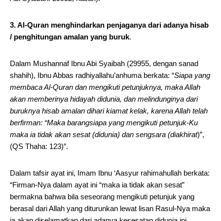
3. Al-Quran menghindarkan penjaganya dari adanya hisab
/ penghitungan amalan yang buruk
.
Dalam Mushannaf Ibnu Abi Syaibah (29955, dengan sanad
shahih), Ibnu Abbas radhiyallahu’anhuma berkata: “
Siapa yang
membaca Al-Quran dan mengikuti petunjuknya, maka Allah
akan memberinya hidayah didunia, dan melindunginya dari
buruknya hisab amalan dihari kiamat kelak, karena Allah telah
berfirman: “Maka barangsiapa yang mengikuti petunjuk-Ku
maka ia tidak akan sesat (didunia) dan sengsara (diakhirat
)”,
(QS Thaha: 123)”.
Dalam tafsir ayat ini, Imam Ibnu ‘Aasyur rahimahullah berkata:
“Firman-Nya dalam ayat ini “maka ia tidak akan sesat”
bermakna bahwa bila seseorang mengikuti petunjuk yang
berasal dari Allah yang diturunkan lewat lisan Rasul-Nya maka
ia akan diselamatkan dari adanya kesesatan didunia ini …