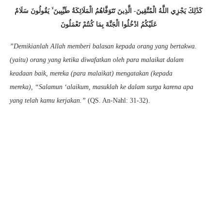
كَذَٰلِكَ يَجْزِي اللَّهُ الْمُتَّقِينَ- الَّذِينَ تَتَوَفَّاهُمُ الْمَلَائِكَةُ طَيِّبِينَ ۙ يَقُولُونَ سَلَامٌ
عَلَيْكُمُ ادْخُلُوا الْجَنَّةَ بِمَا كُنتُمْ تَعْمَلُونَ
”Demikianlah Allah memberi balasan kepada orang yang bertakwa.
(yaitu) orang yang ketika diwafatkan oleh para malaikat dalam
keadaan baik, mereka
(para malaikat) mengatakan (kepada
mereka), “Salamun ‘alaikum, masuklah ke dalam surga karena apa
yang telah kamu kerjakan.”
(QS. An-Nahl: 31-32).