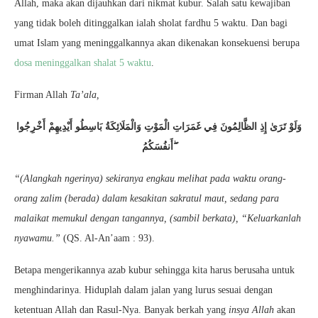
Allah, maka akan dijauhkan dari nikmat kubur. Salah satu kewajiban
yang tidak boleh ditinggalkan ialah sholat fardhu 5 waktu. Dan bagi
umat Islam yang meninggalkannya akan dikenakan konsekuensi berupa
dosa meninggalkan shalat 5 waktu
.
Firman Allah
Ta’ala,
وَلَوْ تَرَىٰ إِذِ الظَّالِمُونَ فِي غَمَرَاتِ الْمَوْتِ وَالْمَلَائِكَةُ بَاسِطُو أَيْدِيهِمْ أَخْرِجُوا
أَنفُسَكُمُ ۖ
“(Alangkah ngerinya) sekiranya engkau melihat pada waktu orang-
orang zalim (berada) dalam kesakitan sakratul maut, sedang para
malaikat memukul dengan tangannya, (sambil berkata), “Keluarkanlah
nyawamu.”
(QS. Al-An’aam : 93).
Betapa mengerikannya azab kubur sehingga kita harus berusaha untuk
menghindarinya. Hiduplah dalam jalan yang lurus sesuai dengan
ketentuan Allah dan Rasul-Nya. Banyak berkah yang
insya Allah
akan