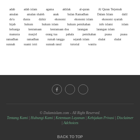
adab
adab islam
agama
akhlak
al-quran
Al Quran Terjemah
amalan
amalan shaleh
anak
bulan Ramadhan
Dalam Islam
dalil
do'a
dunia
dzikir
ekonomi
ekonomi islam
ekonomi syariah
hijab
hukum
hukum islam
hukum pernikahan
info islami
islam
keluarga
keutamaan
keutamaan doa
larangan
larangan islam
manusia
masjid
orang tua
pahala
pernikahan
puasa
puasa
ramadhan
ramadhan
rumah tangga
sejarah islam
shalat
shalat
sunnah
suami istri
sunnah rasul
tutorial
wanita
© Dalamislam.com - All Right Reserved.
Tentang Kami
|
Hubungi Kami
|
Ketentuan Layanan
|
Kebijakan Privasi
|
Disclaimer
|
Adchoices
BACK TO TOP