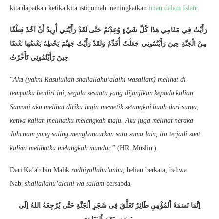
kita dapatkan ketika kita istiqomah meningkatkan
iman dalam Islam
.
رَأَيْتُ فِي مَقَامِي هَذَا كُلَّ شَيْءٍ وُعِدْتُمْ حَتَّى لَقَدْ رَأَيْتُنِي أُرِيدُ أَنْ آخُذَ قِطْفًا
مِنْ الْجَنَّةِ حِينَ رَأَيْتُمُونِي جَعَلْتُ أُقَدِّمُ وَلَقَدْ رَأَيْتُ جَهَنَّمَ يَحْطِمُ بَعْضُهَا بَعْضًا
حِينَ رَأَيْتُمُونِي تَأَخَّرْتُ
“
Aku (yakni Rasulullah shallallahu’alaihi wasallam) melihat di
tempatku berdiri ini, segala sesuatu yang dijanjikan kepada kalian.
Sampai aku melihat diriku ingin memetik setangkai buah dari surga,
ketika kalian melihatku melangkah maju. Aku juga melihat neraka
Jahanam yang saling menghancurkan satu sama lain, itu terjadi saat
kalian melihatku melangkah mundur
.” (HR. Muslim).
Dari Ka’ab bin Malik
radhiyallahu’anhu
, beliau berkata, bahwa
Nabi
shallallahu’alaihi wa sallam
bersabda,
اِنَّمَا نَسَمَةُ اْلمُؤْمِنِ طَائِرٌ تَعَلَّقَ فِى شَجَرِ اْلجَنَّةِ حَتَّى يُرْجِعَهُ اللهُ اِلَى