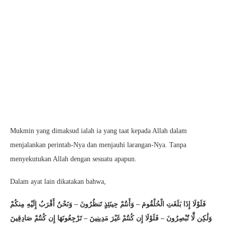
Mukmin yang dimaksud ialah ia yang taat kepada Allah dalam
menjalankan perintah-Nya dan menjauhi larangan-Nya. Tanpa
menyekutukan Allah dengan sesuatu apapun.
Dalam ayat lain dikatakan bahwa,
فَلَوْلَا إِذَا بَلَغَتِ الْحُلْقُومَ – وَأَنتُمْ حِينَئِذٍ تَنظُرُونَ – وَنَحْنُ أَقْرَبُ إِلَيْهِ مِنكُمْ
وَلَٰكِن لَّا تُبْصِرُونَ – فَلَوْلَا إِن كُنتُمْ غَيْرَ مَدِينِينَ – تَرْجِعُونَهَا إِن كُنتُمْ صَادِقِينَ