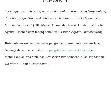
جَسَدِهِ يَوْمَ اْلقِيَامَةِ.
“
Sesungguhnya ruh orang mukmin itu adalah burung yang bergelantung
di pohon surga. Hingga Allah mengembalikan ruh itu ke badannya di
hari kiyamat nanti
” (HR. Malik, Ahmad dan Nasai. Dinilai shahih oleh
Syaikh Albani dalam tahqiq beliau untuk kitab
Aqidah Thahawiyyah
).
Itulah ulasan singkat mengenai pengertian nikmat kubur dalam Islam.
Semoga dapat menambah
ilmu pengetahuan menurut Islam
dan
meningkatkan rasa cinta dan ketakwaan kita terhadap Allah
subhanahu
wa ta’ala
.
Aamiin insya Allah
.