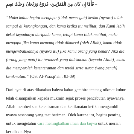
– فَأَمَّا إِن كَانَ مِنَ الْمُقَرَّبِينَ- فَرَوْحٌ وَرَيْحَانٌ وَجَنَّتُ نَعِيمٍ
”Maka kalau begitu mengapa (tidak mencegah) ketika (nyawa) telah
sampai di kerongkongan, dan kamu ketika itu melihat, dan Kami lebih
dekat kepadanya daripada kamu, tetapi kamu tidak melihat, maka
mengapa jika kamu memang tidak dikuasai (oleh Allah), kamu tidak
mengembalikannya (nyawa itu) jika kamu orang yang benar? Jika dia
(orang yang mati) itu termasuk yang didekatkan (kepada Allah), maka
dia memperoleh ketenteraman dan rezeki serta surga (yang penuh)
kenikmatan.”
(QS. Al-Waaqi’ah : 83-89).
Dari ayat di atas dikatakan bahwa kabar gembira tentang nikmat kubur
telah disampaikan kepada mukmin sejak proses pencabutan nyawanya.
Allah memberikan ketentraman dan kenikmatan ketika mengambil
nyawa seseorang yang taat beriman. Oleh karena itu, begitu penting
untuk mengetahui
cara meningkatkan iman dan taqwa
untuk meraih
keridhaan-Nya.