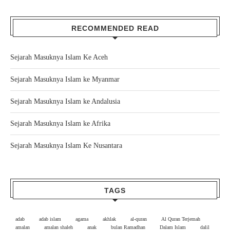
RECOMMENDED READ
Sejarah Masuknya Islam Ke Aceh
Sejarah Masuknya Islam ke Myanmar
Sejarah Masuknya Islam ke Andalusia
Sejarah Masuknya Islam ke Afrika
Sejarah Masuknya Islam Ke Nusantara
TAGS
adab
adab islam
agama
akhlak
al-quran
Al Quran Terjemah
amalan
amalan shaleh
anak
bulan Ramadhan
Dalam Islam
dalil