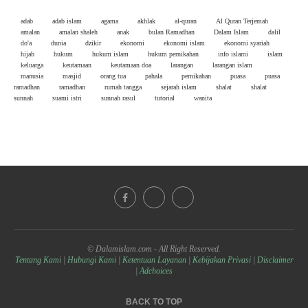
adab
adab islam
agama
akhlak
al-quran
Al Quran Terjemah
amalan
amalan shaleh
anak
bulan Ramadhan
Dalam Islam
dalil
do'a
dunia
dzikir
ekonomi
ekonomi islam
ekonomi syariah
hijab
hukum
hukum islam
hukum pernikahan
info islami
islam
keluarga
keutamaan
keutamaan doa
larangan
larangan islam
manusia
masjid
orang tua
pahala
pernikahan
puasa
puasa
ramadhan
ramadhan
rumah tangga
sejarah islam
shalat
shalat
sunnah
suami istri
sunnah rasul
tutorial
wanita
© Dalamislam.com - All Right Reserved.
Tentang Kami
|
Hubungi Kami
|
Ketentuan Layanan
|
Kebijakan Privasi
|
Disclaimer
|
Adchoices
BACK TO TOP