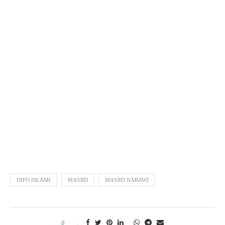
INFO ISLAMI
MASJID
MASJID NABAWI
0