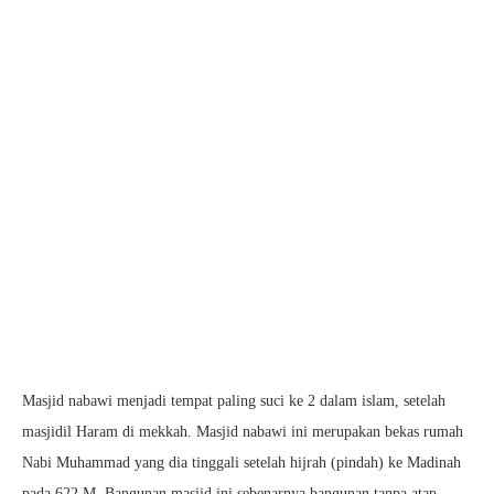
Masjid nabawi menjadi tempat paling suci ke 2 dalam islam, setelah
masjidil Haram di mekkah. Masjid nabawi ini merupakan bekas rumah
Nabi Muhammad yang dia tinggali setelah hijrah (pindah) ke Madinah
pada 622 M. Bangunan masjid ini sebenarnya bangunan tanpa atap.