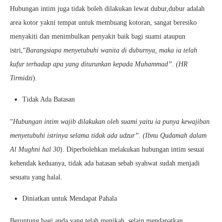
Hubungan intim juga tidak boleh dilakukan lewat dubur,dubur adalah
area kotor yakni tempat untuk membuang kotoran, sangat beresiko
menyakiti dan menimbulkan penyakit baik bagi suami ataupun
istri,“
Barangsiapa menyetubuhi wanita di duburnya, maka ia telah
kufur terhadap apa yang diturunkan kepada Muhammad”. (HR
Tirmidzi
).
Tidak Ada Batasan
“
Hubungan intim wajib dilakukan oleh suami yaitu ia punya kewajiban
menyetubuhi istrinya selama tidak ada udzur”. (Ibnu Qudamah dalam
Al Mughni hal 30
). Diperbolehkan melakukan hubungan intim sesuai
kehendak keduanya, tidak ada batasan sebab syahwat sudah menjadi
sesuatu yang halal.
Diniatkan untuk Mendapat Pahala
Beruntung bagi anda yang telah menikah, selain mendapatkan