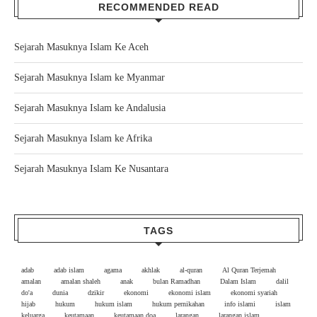
RECOMMENDED READ
Sejarah Masuknya Islam Ke Aceh
Sejarah Masuknya Islam ke Myanmar
Sejarah Masuknya Islam ke Andalusia
Sejarah Masuknya Islam ke Afrika
Sejarah Masuknya Islam Ke Nusantara
TAGS
adab
adab islam
agama
akhlak
al-quran
Al Quran Terjemah
amalan
amalan shaleh
anak
bulan Ramadhan
Dalam Islam
dalil
do'a
dunia
dzikir
ekonomi
ekonomi islam
ekonomi syariah
hijab
hukum
hukum islam
hukum pernikahan
info islami
islam
keluarga
keutamaan
keutamaan doa
larangan
larangan islam