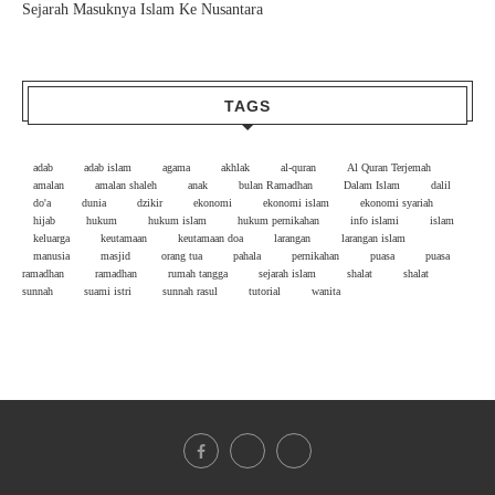
Sejarah Masuknya Islam Ke Nusantara
TAGS
adab
adab islam
agama
akhlak
al-quran
Al Quran Terjemah
amalan
amalan shaleh
anak
bulan Ramadhan
Dalam Islam
dalil
do'a
dunia
dzikir
ekonomi
ekonomi islam
ekonomi syariah
hijab
hukum
hukum islam
hukum pernikahan
info islami
islam
keluarga
keutamaan
keutamaan doa
larangan
larangan islam
manusia
masjid
orang tua
pahala
pernikahan
puasa
puasa
ramadhan
ramadhan
rumah tangga
sejarah islam
shalat
shalat
sunnah
suami istri
sunnah rasul
tutorial
wanita