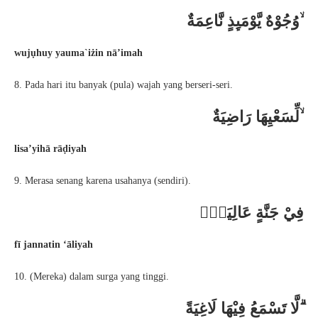
وُجُوْهٌ يَّوْمَىِٕذٍ نَّاعِمَةٌ ۙ
wujụhuy yauma`iżin nā’imah
8. Pada hari itu banyak (pula) wajah yang berseri-seri.
لِّسَعْيِهَا رَاضِيَةٌ ۙ
lisa’yihā rāḍiyah
9. Merasa senang karena usahanya (sendiri).
فِيْ جَنَّةٍ عَالِيَةٍۙ
fī jannatin ‘āliyah
10. (Mereka) dalam surga yang tinggi.
لَّا تَسْمَعُ فِيْهَا لَاغِيَةً ۗ