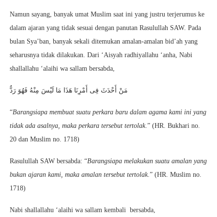
Namun sayang, banyak umat Muslim saat ini yang justru terjerumus ke
dalam ajaran yang tidak sesuai dengan panutan Rasulullah SAW. Pada
bulan Sya’ban, banyak sekali ditemukan amalan-amalan bid’ah yang
seharusnya tidak dilakukan. Dari ‘Aisyah radhiyallahu ‘anha, Nabi
shallallahu ‘alaihi wa sallam bersabda,
مَنْ أَحْدَثَ فِى أَمْرِنَا هَذَا مَا لَيْسَ مِنْهُ فَهُوَ رَدٌّ
“
Barangsiapa membuat suatu perkara baru dalam agama kami ini yang
tidak ada asalnya, maka perkara tersebut tertolak
.” (HR. Bukhari no.
20 dan Muslim no. 1718)
Rasulullah SAW bersabda: “
Barangsiapa melakukan suatu amalan yang
bukan ajaran kami, maka amalan tersebut tertolak
.” (HR. Muslim no.
1718)
Nabi shallallahu ‘alaihi wa sallam kembali bersabda,