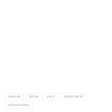
AMALAN
BID'AH
DALIL
HADIST PALSU
SUNNAH RASUL