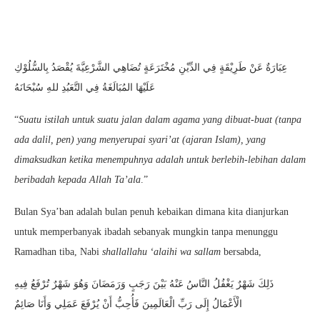
عِبَارَةٌ عَنْ طَرِيْقَةٍ فِي الدِّيْنِ مُخْتَرَعَةٍ تُضَاهِي الشَّرْعِيَّةَ يُقْصَدُ بِالسُّلُوْكِ
عَلَيْهَا المُبَالَغَةُ فِي التَّعَبُدِ للهِ سُبْحَانَهُ
“
Suatu istilah untuk suatu jalan dalam agama yang dibuat-buat (tanpa
ada dalil, pen) yang menyerupai syari’at (ajaran Islam), yang
dimaksudkan ketika menempuhnya adalah untuk berlebih-lebihan dalam
beribadah kepada Allah Ta’ala
.”
Bulan Sya’ban adalah bulan penuh kebaikan dimana kita dianjurkan
untuk memperbanyak ibadah sebanyak mungkin tanpa menunggu
Ramadhan tiba, Nabi
shallallahu ‘alaihi wa sallam
bersabda,
ذَلِكَ شَهْرٌ يَغْفُلُ النَّاسُ عَنْهُ بَيْنَ رَجَبٍ وَرَمَضَانَ وَهُوَ شَهْرٌ تُرْفَعُ فِيهِ
الْأَعْمَالُ إِلَى رَبِّ الْعَالَمِينَ فَأُحِبُّ أَنْ يُرْفَعَ عَمَلِي وَأَنَا صَائِمٌ