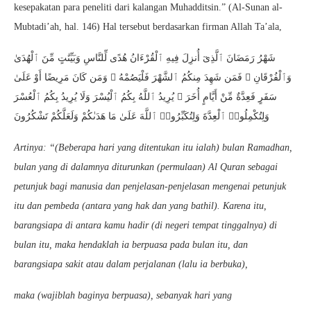
kesepakatan para peneliti dari kalangan Muhadditsin.” (Al-Sunan al-
Mubtadi’ah, hal. 146) Hal tersebut berdasarkan firman Allah Ta’ala,
شَهْرُ رَمَضَانَ ٱلَّذِىٓ أُنزِلَ فِيهِ ٱلْقُرْءَانُ هُدًى لِّلنَّاسِ وَبَيِّنَٰتٍ مِّنَ ٱلْهُدَىٰ
وَٱلْفُرْقَانِ ۚ فَمَن شَهِدَ مِنكُمُ ٱلشَّهْرَ فَلْيَصُمْهُ ۖ وَمَن كَانَ مَرِيضًا أَوْ عَلَىٰ
سَفَرٍ فَعِدَّةٌ مِّنْ أَيَّامٍ أُخَرَ ۗ يُرِيدُ ٱللَّهُ بِكُمُ ٱلْيُسْرَ وَلَا يُرِيدُ بِكُمُ ٱلْعُسْرَ
وَلِتُكْمِلُوا۟ ٱلْعِدَّةَ وَلِتُكَبِّرُوا۟ ٱللَّهَ عَلَىٰ مَا هَدَىٰكُمْ وَلَعَلَّكُمْ تَشْكُرُونَ
Artinya: “(Beberapa hari yang ditentukan itu ialah) bulan Ramadhan,
bulan yang di dalamnya diturunkan (permulaan) Al Quran sebagai
petunjuk bagi manusia dan penjelasan-penjelasan mengenai petunjuk
itu dan pembeda (antara yang hak dan yang bathil). Karena itu,
barangsiapa di antara kamu hadir (di negeri tempat tinggalnya) di
bulan itu, maka hendaklah ia berpuasa pada bulan itu, dan
barangsiapa sakit atau dalam perjalanan (lalu ia berbuka),
maka (wajiblah baginya berpuasa), sebanyak hari yang