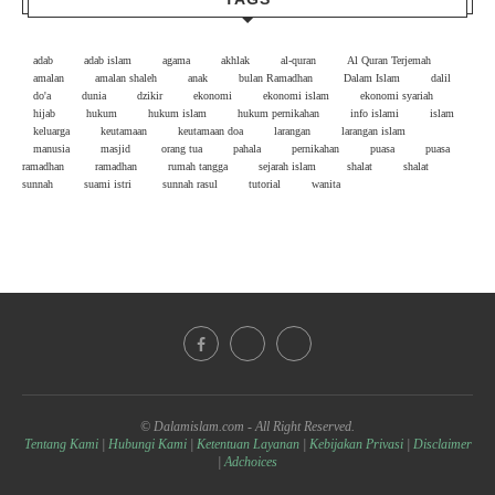
adab
adab islam
agama
akhlak
al-quran
Al Quran Terjemah
amalan
amalan shaleh
anak
bulan Ramadhan
Dalam Islam
dalil
do'a
dunia
dzikir
ekonomi
ekonomi islam
ekonomi syariah
hijab
hukum
hukum islam
hukum pernikahan
info islami
islam
keluarga
keutamaan
keutamaan doa
larangan
larangan islam
manusia
masjid
orang tua
pahala
pernikahan
puasa
puasa
ramadhan
ramadhan
rumah tangga
sejarah islam
shalat
shalat
sunnah
suami istri
sunnah rasul
tutorial
wanita
© Dalamislam.com - All Right Reserved.
Tentang Kami
|
Hubungi Kami
|
Ketentuan Layanan
|
Kebijakan Privasi
|
Disclaimer
|
Adchoices