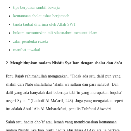
tips berpuasa sambil bekerja
keutamaan sholat ashar berjamaah
tanda taubat diterima oleh Allah SWT
hukum memutuskan tali silaturahmi menurut islam
zikir pembuka rezeki
manfaat tawakal
2. Menghidupkan malam Nishfu Sya’ban dengan shalat dan do’a.
Ibnu Rajab rahimahullah mengatakan, “Tidak ada satu dalil pun yang
shahih dari Nabi shallallahu ‘alaihi wa sallam dan para sahabat. Dan
dalil yang ada hanyalah dari beberapa tabi’in yang merupakan fuqoha’
negeri Syam.” (Lathoif Al Ma’arif, 248). Juga yang mengatakan seperti
itu adalah Abul ‘Ala Al Mubarakfuri, penulis Tuhfatul Ahwadzi.
Salah satu hadits dho’if atau lemah yang membicarakan keutamaan
malam Nishfu Sya’ban, yaitu hadits Abu Musa Al Asy’ari, ia berkata,