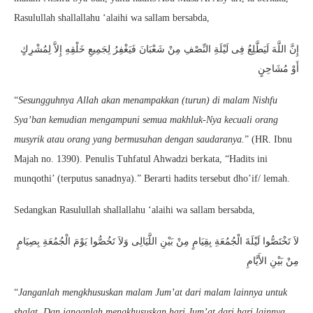
Rasulullah shallallahu ‘alaihi wa sallam bersabda,
إِنَّ اللَّهَ لَيَطَّلِعُ فِى لَيْلَةِ النِّصْفِ مِنْ شَعْبَانَ فَيَغْفِرُ لِجَمِيعِ خَلْقِهِ إِلاَّ لِمُشْرِكٍ
أَوْ مُشَاحِنٍ
“
Sesungguhnya Allah akan menampakkan (turun) di malam Nishfu
Sya’ban kemudian mengampuni semua makhluk-Nya kecuali orang
musyrik atau orang yang bermusuhan dengan saudaranya.
” (HR. Ibnu
Majah no. 1390). Penulis Tuhfatul Ahwadzi berkata, “Hadits ini
munqothi’ (terputus sanadnya).” Berarti hadits tersebut dho’if/ lemah.
Sedangkan Rasulullah shallallahu ‘alaihi wa sallam bersabda,
لاَ تَخْتَصُّوا لَيْلَةَ الْجُمُعَةِ بِقِيَامٍ مِنْ بَيْنِ اللَّيَالِى وَلاَ تَخُصُّوا يَوْمَ الْجُمُعَةِ بِصِيَامٍ
مِنْ بَيْنِ الأَيَّامِ
“
Janganlah mengkhususkan malam Jum’at dari malam lainnya untuk
shalat. Dan janganlah mengkhususkan hari Jum’at dari hari lainnya