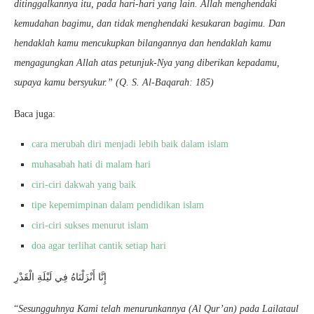
ditinggalkannya itu, pada hari-hari yang lain. Allah menghendaki
kemudahan bagimu, dan tidak menghendaki kesukaran bagimu. Dan
hendaklah kamu mencukupkan bilangannya dan hendaklah kamu
mengagungkan Allah atas petunjuk-Nya yang diberikan kepadamu,
supaya kamu bersyukur.” (Q. S. Al-Baqarah: 185)
Baca juga:
cara merubah diri menjadi lebih baik dalam islam
muhasabah hati di malam hari
ciri-ciri dakwah yang baik
tipe kepemimpinan dalam pendidikan islam
ciri-ciri sukses menurut islam
doa agar terlihat cantik setiap hari
إِنَّا أَنْزَلْنَاهُ فِي لَيْلَةِ الْقَدْرِ
“
Sesungguhnya Kami telah menurunkannya (Al Qur’an) pada Lailataul