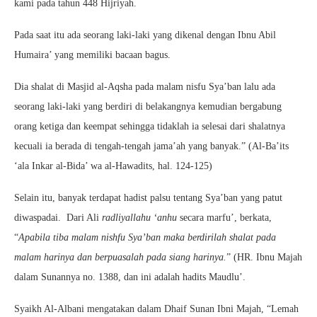
kami pada tahun 448 Hijriyah.
Pada saat itu ada seorang laki-laki yang dikenal dengan Ibnu Abil
Humaira’ yang memiliki bacaan bagus.
Dia shalat di Masjid al-Aqsha pada malam nisfu Sya’ban lalu ada
seorang laki-laki yang berdiri di belakangnya kemudian bergabung
orang ketiga dan keempat sehingga tidaklah ia selesai dari shalatnya
kecuali ia berada di tengah-tengah jama’ah yang banyak.” (Al-Ba’its
‘ala Inkar al-Bida’ wa al-Hawadits, hal. 124-125)
Selain itu, banyak terdapat hadist palsu tentang Sya’ban yang patut
diwaspadai.
Dari Ali
radliyallahu ‘anhu
secara marfu’, berkata,
“
Apabila tiba malam nishfu Sya’ban maka berdirilah shalat pada
malam harinya dan berpuasalah pada siang harinya.
” (HR. Ibnu Majah
dalam Sunannya no. 1388, dan ini adalah hadits Maudlu’.
Syaikh Al-Albani mengatakan dalam Dhaif Sunan Ibni Majah, “Lemah