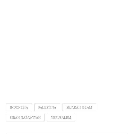
INDONESIA
PALESTINA
SEJARAH ISLAM
SIRAH NABAWIYAH
YERUSALEM