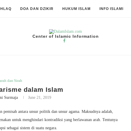
KHLAQ
DOA DAN DZIKIR
HUKUM ISLAM
INFO ISLAMI
Center of Islamic Information
m
arah dan Sirah
arisme dalam Islam
ni Surmaja
June 21, 2019
n pemisah antara unsur politik dan unsur agama. Maksudnya adalah,
karenakan untuk menghindari kontradiksi yang berlawanan arah. Tentunya
psi sebagai sistem di suatu negara.