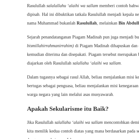
Rasulullah
salalallahu ‘alaihi wa sallam
memberi contoh bahwa
dipisah. Hal ini dibuktikan tatkala Rasulullah menjadi kepala
nama Muhammad bukanlah
Rasulullah
, melainkan
Bin Abdull
Sejarah penandatanganan Piagam Madinah pun juga menjadi buk
bismillahirrahmanirrahim)
di Piagam Madinah dihapuskan dan 
kemudian diterima dan disepakati. Piagam tersebut merupakan
diajarkan oleh Rasulullah
salallahu ‘alaihi wa sallam
.
Dalam tugasnya sebagai rasul Allah, beliau menjalankan misi 
bertugas sebagai penguasa, beliau menjalankan misi kenegaraa
warga negara yang lain melalui asas musyawarah.
Apakah Sekularisme itu Baik?
Jika Rasulullah
salallahu ‘alaihi wa sallam
mencontohkan demikia
kita menilik kedua contoh diatas yang mana berdasarkan pada s