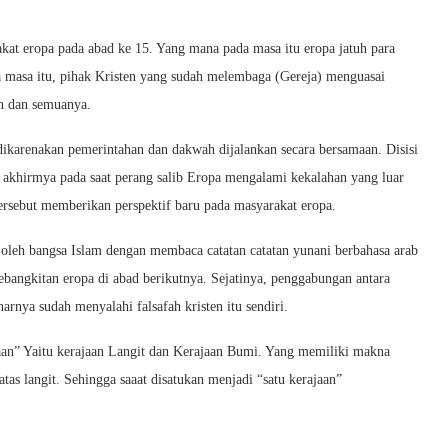
at eropa pada abad ke 15. Yang mana pada masa itu eropa jatuh para
 masa itu, pihak Kristen yang sudah melembaga (Gereja) menguasai
an dan semuanya.
 dikarenakan pemerintahan dan dakwah dijalankan secara bersamaan. Disisi
a akhirmya pada saat perang salib Eropa mengalami kekalahan yang luar
ersebut memberikan perspektif baru pada masyarakat eropa.
oleh bangsa Islam dengan membaca catatan catatan yunani berbahasa arab
ebangkitan eropa di abad berikutnya. Sejatinya, penggabungan antara
rnya sudah menyalahi falsafah kristen itu sendiri.
aan” Yaitu kerajaan Langit dan Kerajaan Bumi. Yang memiliki makna
tas langit. Sehingga saaat disatukan menjadi “satu kerajaan”