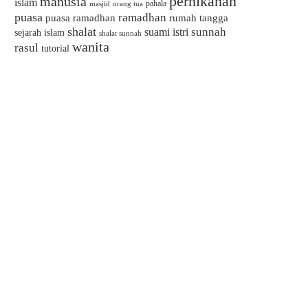
pernikahan
manusia
islam
pahala
masjid
orang tua
puasa
ramadhan
puasa ramadhan
rumah tangga
shalat
sunnah
suami istri
sejarah islam
shalat sunnah
wanita
rasul
tutorial