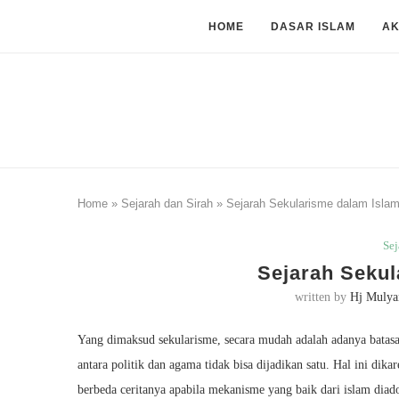
HOME
DASAR ISLAM
A
Home
»
Sejarah dan Sirah
»
Sejarah Sekularisme dalam Isla
Sej
Sejarah Sekul
written by
Hj Mulya
Yang dimaksud sekularisme, secara mudah adalah adanya batasa
antara politik dan agama tidak bisa dijadikan satu. Hal ini di
berbeda ceritanya apabila mekanisme yang baik dari islam diado