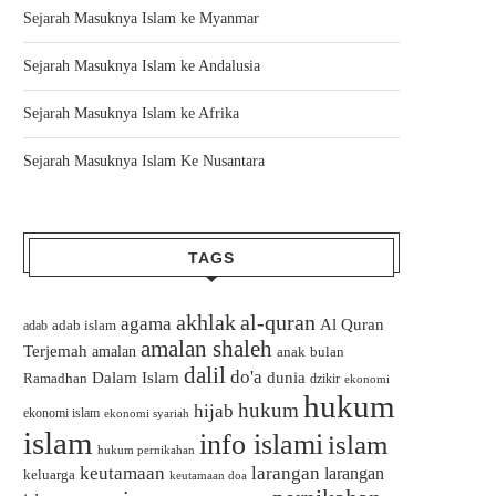
Sejarah Masuknya Islam ke Myanmar
Sejarah Masuknya Islam ke Andalusia
Sejarah Masuknya Islam ke Afrika
Sejarah Masuknya Islam Ke Nusantara
TAGS
akhlak
al-quran
agama
Al Quran
adab islam
adab
amalan shaleh
Terjemah
amalan
bulan
anak
dalil
do'a
Dalam Islam
dunia
Ramadhan
dzikir
ekonomi
hukum
hukum
hijab
ekonomi islam
ekonomi syariah
islam
info islami
islam
hukum pernikahan
keutamaan
larangan
larangan
keluarga
keutamaan doa