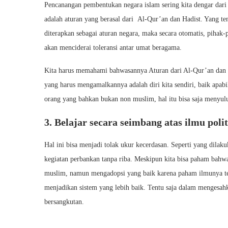
Pencanangan pembentukan negara islam sering kita dengar dari
adalah aturan yang berasal dari Al-Qur’an dan Hadist. Yang te
diterapkan sebagai aturan negara, maka secara otomatis, pihak-
akan menciderai toleransi antar umat beragama.
Kita harus memahami bahwasannya Aturan dari Al-Qur’an dan 
yang harus mengamalkannya adalah diri kita sendiri, baik apab
orang yang bahkan bukan non muslim, hal itu bisa saja menyul
3. Belajar secara seimbang atas ilmu pol
Hal ini bisa menjadi tolak ukur kecerdasan. Seperti yang dila
kegiatan perbankan tanpa riba. Meskipun kita bisa paham bah
muslim, namun mengadopsi yang baik karena paham ilmunya ten
menjadikan sistem yang lebih baik. Tentu saja dalam mengesah
bersangkutan.