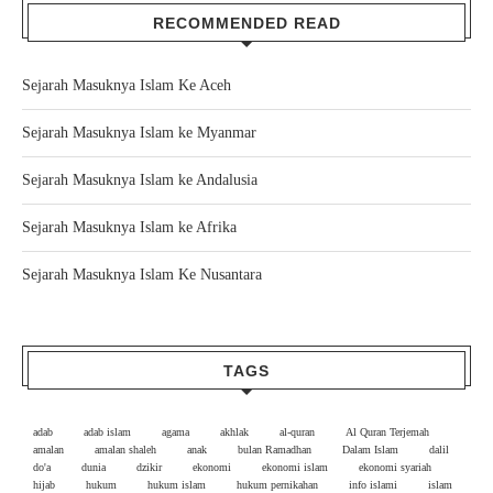
RECOMMENDED READ
Sejarah Masuknya Islam Ke Aceh
Sejarah Masuknya Islam ke Myanmar
Sejarah Masuknya Islam ke Andalusia
Sejarah Masuknya Islam ke Afrika
Sejarah Masuknya Islam Ke Nusantara
TAGS
adab
adab islam
agama
akhlak
al-quran
Al Quran Terjemah
amalan
amalan shaleh
anak
bulan Ramadhan
Dalam Islam
dalil
do'a
dunia
dzikir
ekonomi
ekonomi islam
ekonomi syariah
hijab
hukum
hukum islam
hukum pernikahan
info islami
islam