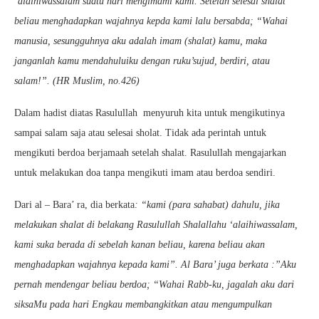
‘alaihiwassalam suatu hari mengimami kami. Setelah selesai shalat
beliau menghadapkan wajahnya kepda kami lalu bersabda; “Wahai
manusia, sesungguhnya aku adalah imam (shalat) kamu, maka
janganlah kamu mendahuluiku dengan ruku’sujud, berdiri, atau
salam!”. (HR Muslim, no.426)
Dalam hadist diatas Rasulullah menyuruh kita untuk mengikutinya
sampai salam saja atau selesai sholat. Tidak ada perintah untuk
mengikuti berdoa berjamaah setelah shalat. Rasulullah mengajarkan
untuk melakukan doa tanpa mengikuti imam atau berdoa sendiri.
Dari al – Bara’ ra, dia berkata
: “kami (para sahabat) dahulu, jika
melakukan shalat di belakang Rasulullah Shalallahu ‘alaihiwassalam,
kami suka berada di sebelah kanan beliau, karena beliau akan
menghadapkan wajahnya kepada kami”. Al Bara’ juga berkata :”Aku
pernah mendengar beliau berdoa; “Wahai Rabb-ku, jagalah aku dari
siksaMu pada hari Engkau membangkitkan atau mengumpulkan