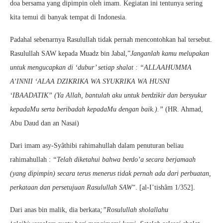
doa bersama yang dipimpin oleh imam. Kegiatan ini tentunya sering
kita temui di banyak tempat di Indonesia.
Padahal sebenarnya Rasulullah tidak pernah mencontohkan hal tersebut.
Rasulullah SAW kepada Muadz bin Jabal,”
Janganlah kamu melupakan
untuk mengucapkan di ‘dubur’ setiap shalat : “ALLAAHUMMA
A’INNII ‘ALAA DZIKRIKA WA SYUKRIKA WA HUSNI
‘IBAADATIK” (Ya Allah, bantulah aku untuk berdzikir dan bersyukur
kepadaMu serta beribadah kepadaMu dengan baik.).”
(HR. Ahmad,
Abu Daud dan an Nasai)
Dari imam asy-Syâthibi rahimahullah dalam penuturan beliau
rahimahullah :
“Telah diketahui bahwa berdo’a secara berjamaah
(yang dipimpin) secara terus menerus tidak pernah ada dari perbuatan,
perkataan dan persetujuan Rasulullah SAW
“. [al-I’tishâm 1/352].
Dari anas bin malik, dia berkata
;”Rosulullah sholallahu