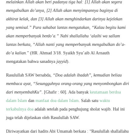
melainkan Allah akan beri padanya tiga hal: [1] Allah akan segera
mengabulkan do’anya, [2] Allah akan menyimpannya baginya di
akhirat kelak, dan [3] Allah akan menghindarkan darinya kejelekan
yang semisal.” Para sahabat lantas mengatakan, “Kalau begitu kami
akan memperbanyak berdo’a.” Nabi shallallahu ‘alaihi wa sallam
lantas berkata, “Allah nanti yang memperbanyak mengabulkan do’a-
do’a kalian.
” (HR. Ahmad 3/18. Syaikh Syu’aib Al Arnauth
mengatakan bahwa sanadnya
jayyid
).
Rasulullah SAW bersabda,
“Doa adalah ibadah”, kemudian beliau
membaca ayat, “Sesungguhnya orang-orang yang menyombongkan diri
dari menyembahKu”
. [Ghafir : 60]. Ada banyak
keutamaan berdoa
dalam Islam
dan
manfaat doa dalam Islam
. Salah satu
waktu
terkabulnya doa
adalah setelah pada penghujung sholat wajib. Hal ini
juga telah dijelaskan oleh Rasulullah SAW.
Diriwayatkan dari hadits Abi Umamah berkata : “Rasulullah shallallahu