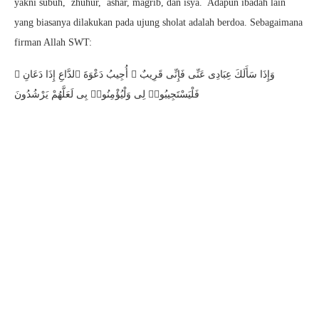
yakni subuh, zhuhur, ashar, magrib, dan isya. Adapun ibadah lain
yang biasanya dilakukan pada ujung sholat adalah berdoa. Sebagaimana
firman Allah SWT:
وَإِذَا سَأَلَكَ عِبَادِى عَنِّى فَإِنِّى قَرِيبٌ ۖ أُجِيبُ دَعْوَةَ ٱلدَّاعِ إِذَا دَعَانِ ۖ
فَلْيَسْتَجِيبُوا۟ لِى وَلْيُؤْمِنُوا۟ بِى لَعَلَّهُمْ يَرْشُدُونَ