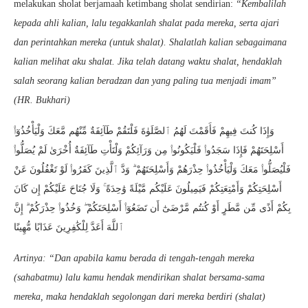
melakukan sholat berjamaah ketimbang sholat sendirian:
“Kembalilah
kepada ahli kalian, lalu tegakkanlah shalat pada mereka, serta ajari
dan perintahkan mereka (untuk shalat). Shalatlah kalian sebagaimana
kalian melihat aku shalat. Jika telah datang waktu shalat, hendaklah
salah seorang kalian beradzan dan yang paling tua menjadi imam”
(HR. Bukhari)
وَإِذَا كُنتَ فِيهِمْ فَأَقَمْتَ لَهُمُ ٱلصَّلَوٰةَ فَلْتَقُمْ طَآئِفَةٌ مِّنْهُم مَّعَكَ وَلْيَأْخُذُوٓا۟
أَسْلِحَتَهُمْ فَإِذَا سَجَدُوا۟ فَلْيَكُونُوا۟ مِن وَرَآئِكُمْ وَلْتَأْتِ طَآئِفَةٌ أُخْرَىٰ لَمْ يُصَلُّوا۟
فَلْيُصَلُّوا۟ مَعَكَ وَلْيَأْخُذُوا۟ حِذْرَهُمْ وَأَسْلِحَتَهُمْ ۗ وَدَّ ٱلَّذِينَ كَفَرُوا۟ لَوْ تَغْفُلُونَ عَنْ
أَسْلِحَتِكُمْ وَأَمْتِعَتِكُمْ فَيَمِيلُونَ عَلَيْكُم مَّيْلَةً وَٰحِدَةً ۚ وَلَا جُنَاحَ عَلَيْكُمْ إِن كَانَ
بِكُمْ أَذًى مِّن مَّطَرٍ أَوْ كُنتُم مَّرْضَىٰٓ أَن تَضَعُوٓا۟ أَسْلِحَتَكُمْ ۖ وَخُذُوا۟ حِذْرَكُمْ ۗ إِنَّ
ٱللَّهَ أَعَدَّ لِلْكَٰفِرِينَ عَذَابًا مُّهِينًا
Artinya: “Dan apabila kamu berada di tengah-tengah mereka
(sahabatmu) lalu kamu hendak mendirikan shalat bersama-sama
mereka, maka hendaklah segolongan dari mereka berdiri (shalat)