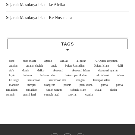
Sejarah Masuknya Islam ke Afrika
Sejarah Masuknya Islam Ke Nusantara
TAGS
adab
adab islam
agama
akhlak
al-quran
Al Quran Terjemah
amalan
amalan shaleh
anak
bulan Ramadhan
Dalam Islam
dalil
do'a
dunia
dzikir
ekonomi
ekonomi islam
ekonomi syariah
hijab
hukum
hukum islam
hukum pernikahan
info islami
islam
keluarga
keutamaan
keutamaan doa
larangan
larangan islam
manusia
masjid
orang tua
pahala
pernikahan
puasa
puasa
ramadhan
ramadhan
rumah tangga
sejarah islam
shalat
shalat
sunnah
suami istri
sunnah rasul
tutorial
wanita