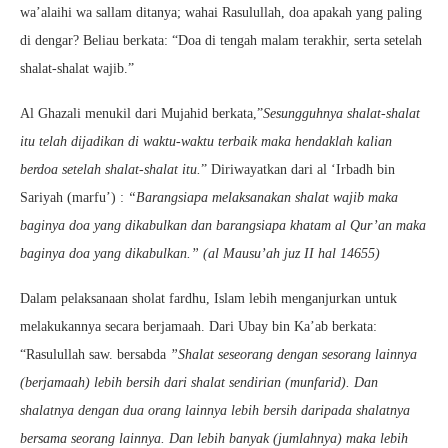
wa’alaihi wa sallam ditanya; wahai Rasulullah, doa apakah yang paling
di dengar? Beliau berkata: “Doa di tengah malam terakhir, serta setelah
shalat-shalat wajib.”
Al Ghazali menukil dari Mujahid berkata,”
Sesungguhnya shalat-shalat
itu telah dijadikan di waktu-waktu terbaik maka hendaklah kalian
berdoa setelah shalat-shalat itu.
” Diriwayatkan dari al ‘Irbadh bin
Sariyah (marfu’) :
“Barangsiapa melaksanakan shalat wajib maka
baginya doa yang dikabulkan dan barangsiapa khatam al Qur’an maka
baginya doa yang dikabulkan.” (al Mausu’ah juz II hal 14655)
Dalam pelaksanaan sholat fardhu, Islam lebih menganjurkan untuk
melakukannya secara berjamaah. Dari Ubay bin Ka’ab berkata:
“Rasulullah saw. bersabda
”Shalat seseorang dengan sesorang lainnya
(berjamaah) lebih bersih dari shalat sendirian (munfarid). Dan
shalatnya dengan dua orang lainnya lebih bersih daripada shalatnya
bersama seorang lainnya. Dan lebih banyak (jumlahnya) maka lebih