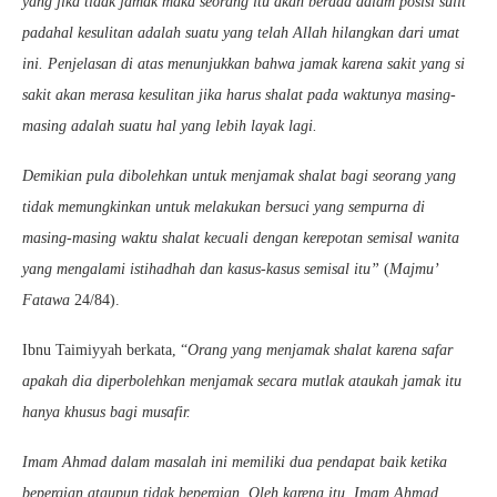
yang jika tidak jamak maka seorang itu akan berada dalam posisi sulit
padahal kesulitan adalah suatu yang telah Allah hilangkan dari umat
ini. Penjelasan di atas menunjukkan bahwa jamak karena sakit yang si
sakit akan merasa kesulitan jika harus shalat pada waktunya masing-
masing adalah suatu hal yang lebih layak lagi.
Demikian pula dibolehkan untuk menjamak shalat bagi seorang yang
tidak memungkinkan untuk melakukan bersuci yang sempurna di
masing-masing waktu shalat kecuali dengan kerepotan semisal wanita
yang mengalami istihadhah dan kasus-kasus semisal itu”
(
Majmu’
Fatawa
24/84).
Ibnu Taimiyyah berkata, “
Orang yang menjamak shalat karena safar
apakah dia diperbolehkan menjamak secara mutlak ataukah jamak itu
hanya khusus bagi musafir.
Imam Ahmad dalam masalah ini memiliki dua pendapat baik ketika
bepergian ataupun tidak bepergian. Oleh karena itu, Imam Ahmad