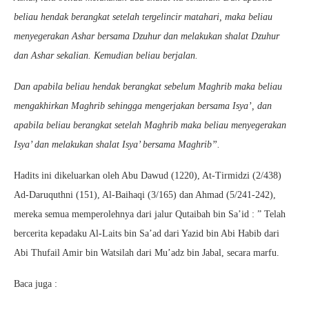
beliau hendak berangkat setelah tergelincir matahari, maka beliau
menyegerakan Ashar bersama Dzuhur dan melakukan shalat Dzuhur
dan Ashar sekalian. Kemudian beliau berjalan.
Dan apabila beliau hendak berangkat sebelum Maghrib maka beliau
mengakhirkan Maghrib sehingga mengerjakan bersama Isya’, dan
apabila beliau berangkat setelah Maghrib maka beliau menyegerakan
Isya’ dan melakukan shalat Isya’ bersama Maghrib”.
Hadits ini dikeluarkan oleh Abu Dawud (1220), At-Tirmidzi (2/438)
Ad-Daruquthni (151), Al-Baihaqi (3/165) dan Ahmad (5/241-242),
mereka semua memperolehnya dari jalur Qutaibah bin Sa’id : ” Telah
bercerita kepadaku Al-Laits bin Sa’ad dari Yazid bin Abi Habib dari
Abi Thufail Amir bin Watsilah dari Mu’adz bin Jabal, secara marfu.
Baca juga :