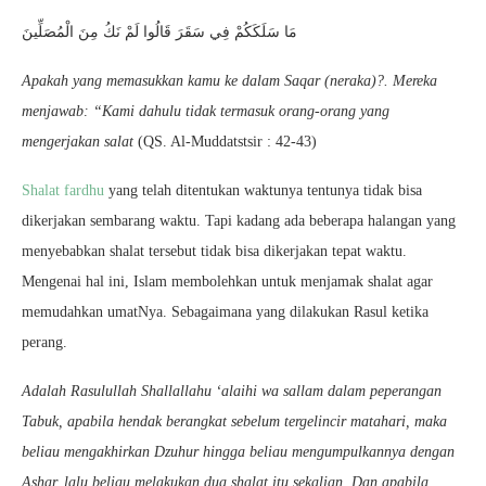
مَا سَلَكَكُمْ فِي سَقَرَ قَالُوا لَمْ نَكُ مِنَ الْمُصَلِّينَ
Apakah yang memasukkan kamu ke dalam Saqar (neraka)?. Mereka
menjawab: “Kami dahulu tidak termasuk orang-orang yang
mengerjakan salat
(QS. Al-Muddatstsir : 42-43)
Shalat fardhu
yang telah ditentukan waktunya tentunya tidak bisa
dikerjakan sembarang waktu. Tapi kadang ada beberapa halangan yang
menyebabkan shalat tersebut tidak bisa dikerjakan tepat waktu.
Mengenai hal ini, Islam membolehkan untuk menjamak shalat agar
memudahkan umatNya. Sebagaimana yang dilakukan Rasul ketika
perang.
Adalah Rasulullah Shallallahu ‘alaihi wa sallam dalam peperangan
Tabuk, apabila hendak berangkat sebelum tergelincir matahari, maka
beliau mengakhirkan Dzuhur hingga beliau mengumpulkannya dengan
Ashar, lalu beliau melakukan dua shalat itu sekalian. Dan apabila