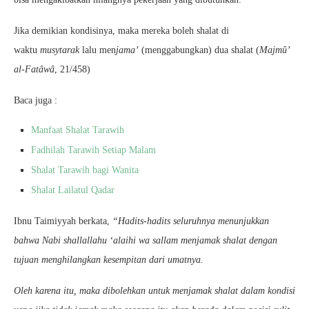
Jika demikian kondisinya, maka mereka boleh shalat di
waktu
musytarak
lalu men
jama’
(menggabungkan) dua shalat (
Majmû’
al-Fatâwâ
, 21/458)
Baca juga :
Manfaat Shalat Tarawih
Fadhilah Tarawih Setiap Malam
Shalat Tarawih bagi Wanita
Shalat Lailatul Qadar
Ibnu Taimiyyah berkata,
“Hadits-hadits seluruhnya menunjukkan
bahwa Nabi shallallahu ‘alaihi wa sallam menjamak shalat dengan
tujuan menghilangkan kesempitan dari umatnya.
Oleh karena itu, maka dibolehkan untuk menjamak shalat dalam kondisi