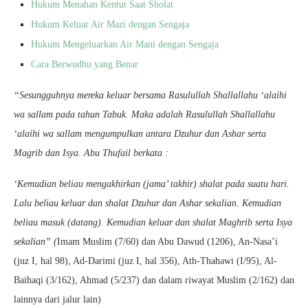
Hukum Menahan Kentut Saat Sholat
Hukum Keluar Air Mazi dengan Sengaja
Hukum Mengeluarkan Air Mani dengan Sengaja
Cara Berwudhu yang Benar
“Sesungguhnya mereka keluar bersama Rasulullah Shallallahu ‘alaihi
wa sallam pada tahun Tabuk. Maka adalah Rasulullah Shallallahu
‘alaihi wa sallam mengumpulkan antara Dzuhur dan Ashar serta
Magrib dan Isya. Abu Thufail berkata :
‘Kemudian beliau mengakhirkan (jama’ takhir) shalat pada suatu hari.
Lalu beliau keluar dan shalat Dzuhur dan Ashar sekalian. Kemudian
beliau masuk (datang). Kemudian keluar dan shalat Maghrib serta Isya
sekalian” (
Imam Muslim (7/60) dan Abu Dawud (1206), An-Nasa’i
(juz I, hal 98), Ad-Darimi (juz I, hal 356), Ath-Thahawi (I/95), Al-
Baihaqi (3/162), Ahmad (5/237) dan dalam riwayat Muslim (2/162) dan
lainnya dari jalur lain)