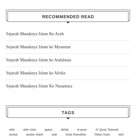
RECOMMENDED READ
Sejarah Masuknya Islam Ke Aceh
Sejarah Masuknya Islam ke Myanmar
Sejarah Masuknya Islam ke Andalusia
Sejarah Masuknya Islam ke Afrika
Sejarah Masuknya Islam Ke Nusantara
TAGS
adab
adab islam
agama
akhlak
al-quran
Al Quran Terjemah
amalan
amalan shaleh
anak
bulan Ramadhan
Dalam Islam
dalil