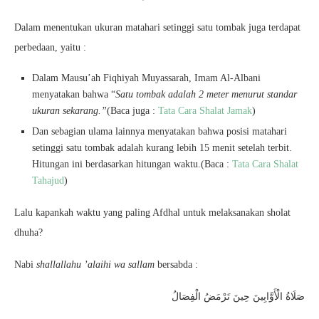
Dalam menentukan ukuran matahari setinggi satu tombak juga terdapat
perbedaan, yaitu :
Dalam Mausu’ah Fiqhiyah Muyassarah, Imam Al-Albani
menyatakan bahwa “
Satu tombak adalah 2 meter menurut standar
ukuran sekarang.”
(Baca juga :
Tata Cara Shalat Jamak
)
Dan sebagian ulama lainnya menyatakan bahwa posisi matahari
setinggi satu tombak adalah kurang lebih 15 menit setelah terbit.
Hitungan ini berdasarkan hitungan waktu.(Baca :
Tata Cara Shalat
Tahajud
)
Lalu kapankah waktu yang paling Afdhal untuk melaksanakan sholat
dhuha?
Nabi
shallallahu ’alaihi wa sallam
bersabda :
صَلَاةُ الْأَوَّابِينَ حِينَ تَرْمَضُ الْفِصَالُ