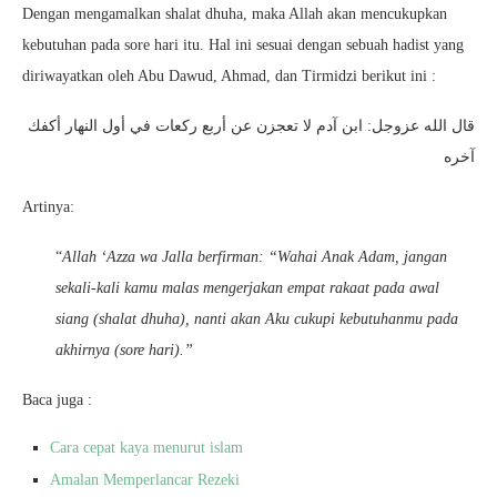
Dengan mengamalkan shalat dhuha, maka Allah akan mencukupkan
kebutuhan pada sore hari itu. Hal ini sesuai dengan sebuah hadist yang
diriwayatkan oleh Abu Dawud, Ahmad, dan Tirmidzi berikut ini :
قال الله عزوجل: ابن آدم لا تعجزن عن أربع ركعات في أول النهار أكفك
آخره
Artinya:
“
Allah ‘Azza wa Jalla berfirman: “Wahai Anak Adam, jangan
sekali-kali kamu malas mengerjakan empat rakaat pada awal
siang (shalat dhuha), nanti akan Aku cukupi kebutuhanmu pada
akhirnya (sore hari).”
Baca juga :
Cara cepat kaya menurut islam
Amalan Memperlancar Rezeki