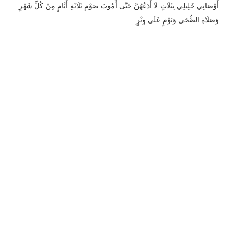
أَوْصَانِي خَلِيلِي بِثَلَاثٍ لَا أَدَعُهُنَّ حَتَّى أَمُوتَ صَوْمِ ثَلَاثَةِ أَيَّامٍ مِنْ كُلِّ شَهْرٍ
وَصَلَاةِ الضُّحَى وَنَوْمٍ عَلَى وِتْرٍ