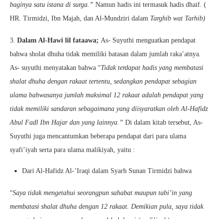
baginya satu istana di surga.”
Namun hadis ini termasuk hadis dhaif. (
HR. Tirmidzi, Ibn Majah, dan Al-Mundziri dalam
Targhib wat Tarhib)
3.
Dalam Al-Hawi lil fataawa;
As- Suyuthi menguatkan pendapat
bahwa sholat dhuha tidak memiliki batasan dalam jumlah raka’atnya.
As- suyuthi menyatakan bahwa “
Tidak terdapat hadis yang membatasi
shalat dhuha dengan rakaat tertentu, sedangkan pendapat sebagian
ulama bahwasanya jumlah maksimal 12 rakaat adalah pendapat yang
tidak memiliki sandaran sebagaimana yang diisyaratkan oleh Al-Hafidz
Abul Fadl Ibn Hajar dan yang lainnya.”
Di dalam kitab tersebut, As-
Suyuthi juga mencantumkan beberapa pendapat dari para ulama
syafi’iyah serta para ulama malikiyah, yaitu :
Dari Al-Hafidz Al-’Iraqi dalam Syarh Sunan Tirmidzi bahwa
“
Saya tidak mengetahui seorangpun sahabat maupun tabi’in yang
membatasi shalat dhuha dengan 12 rakaat. Demikian pula, saya tidak