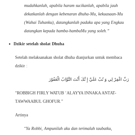
mudahkanlah, apabila haram sucikanlah, apabila jauh
dekatkanlah dengan kebenaran dhuha-Mu, kekuasaan-Mu
(Wahai Tuhanku), datangkanlah padaku apa yang Engkau
datangkan kepada hamba-hambaMu yang soleh.”
Dzikir setelah sholat Dhuha
Setelah melaksanakan sholat dhuha dianjurkan untuk membaca
dzikir :
رَبِّ اغْفِرْ لِي وَ تُبْ عَلَيَّ إِ نَّكَ أَنْتَ التَّوَّابُ الْغَفُوْرَ
“ROBBIGH FIRLY WATUB ‘ALAYYA INNAKA ANTAT-
TAWWAABUL GHOFUR.”
Artinya
“
Ya Robbi, Ampunilah aku dan terimalah taubatku,