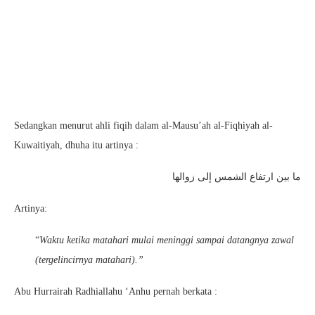
Sedangkan menurut ahli fiqih dalam al-Mausu’ah al-Fiqhiyah al-
Kuwaitiyah, dhuha itu artinya :
ما بين ارتفاع الشمس إلى زوالها
Artinya:
“
Waktu ketika matahari mulai meninggi sampai datangnya zawal
(tergelincirnya matahari).”
Abu Hurrairah Radhiallahu ‘Anhu pernah berkata :