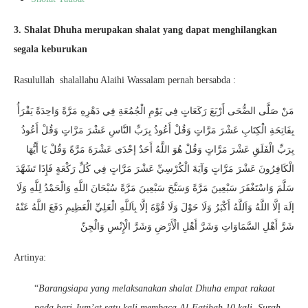
3. Shalat Dhuha merupakan shalat yang dapat menghilangkan
segala keburukan
Rasulullah shalallahu Alaihi Wassalam pernah bersabda :
مَنْ صَلَّى الضُّحَى أَرْبَعَ رَكَعَاتٍ فِي يَوْمِ الْجُمُعَةِ فِي دَهْرِهِ مَرَّةً وَاحِدَةً يَقْرَأُ
بِفَاتِحَةِ الْكِتَابِ عَشْرَ مَرَّاتٍ وَقُلْ أَعُوذُ بِرَبِّ النَّاسِ عَشْرَ مَرَّاتٍ وَقُلْ أَعُوذُ
بِرَبِّ الْفَلَقِ عَشْرَ مَرَّاتٍ وَقُلْ هُوَ اللَّهُ أَحَدٌ إحْدَى عَشْرَةَ مَرَّةً وَقُلْ يَا أَيُّهَا
الْكَافِرُونَ عَشْرَ مَرَّاتٍ وَآيَةَ الْكُرْسِيِّ عَشْرَ مَرَّاتٍ فِي كُلِّ رَكْعَةٍ فَإِذَا تَشَهَّدَ
سَلَّمَ وَاسْتَغْفَرَ سَبْعِينَ مَرَّةً وَسَبَّحَ سَبْعِينَ مَرَّةً سُبْحَانَ اللَّهِ وَالْحَمْدُ لِلَّهِ وَلَا
إلَهَ إلَّا اللَّهُ وَاَللَّهُ أَكْبَرُ وَلَا حَوْلَ وَلَا قُوَّةَ إلَّا بِاَللَّهِ الْعَلِيِّ الْعَظِيمِ دَفَعَ اللَّهُ عَنْهُ
شَرَّ أَهْلِ السَّمَاوَاتِ وَشَرَّ أَهْلِ الْأَرْضِ وَشَرَّ الْإِنْسِ وَالْجِنِّ
Artinya:
“
Barangsiapa yang melaksanakan shalat Dhuha empat rakaat
pada hari Jum’at satu kali membaca Al-Fatihah 10 kali, Surah