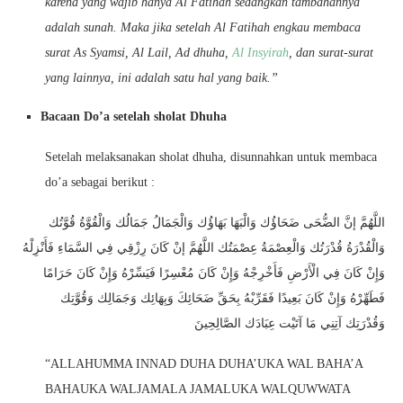
karena yang wajib hanya Al Fatihah sedangkan tambahannya
adalah sunah. Maka jika setelah Al Fatihah engkau membaca
surat As Syamsi, Al Lail, Ad dhuha,
Al Insyirah
, dan surat-surat
yang lainnya, ini adalah satu hal yang baik.”
Bacaan Do’a setelah sholat Dhuha
Setelah melaksanakan sholat dhuha, disunnahkan untuk membaca
do’a sebagai berikut :
اللَّهُمَّ إنَّ الضُّحَى ضَحَاؤُك وَالْبَهَا بَهَاؤُك وَالْجَمَالُ جَمَالُك وَالْقُوَّةُ قُوَّتُك
وَالْقُدْرَةُ قُدْرَتُك وَالْعِصْمَةُ عِصْمَتُك اللَّهُمَّ إنْ كَانَ رِزْقِي فِي السَّمَاءِ فَأَنْزِلْهُ
وَإِنْ كَانَ فِي الْأَرْضِ فَأَخْرِجْهُ وَإِنْ كَانَ مُعْسِرًا فَيَسِّرْهُ وَإِنْ كَانَ حَرَامًا
فَطَهِّرْهُ وَإِنْ كَانَ بَعِيدًا فَقَرِّبْهُ بِحَقِّ ضَحَائِكَ وَبِهَائِك وَجَمَالِك وَقُوَّتِك
وَقُدْرَتِك آتِنِي مَا آتَيْت عِبَادَك الصَّالِحِينَ
“ALLAHUMMA INNAD DUHA DUHA’UKA WAL BAHA’A
BAHAUKA WALJAMALA JAMALUKA WALQUWWATA