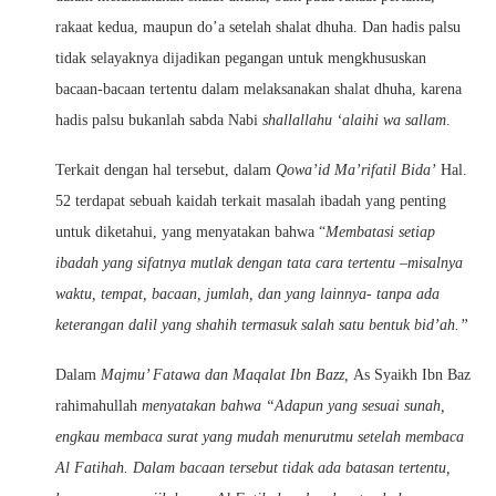
rakaat kedua, maupun do’a setelah shalat dhuha. Dan hadis palsu
tidak selayaknya dijadikan pegangan untuk mengkhususkan
bacaan-bacaan tertentu dalam melaksanakan shalat dhuha, karena
hadis palsu bukanlah sabda Nabi
shallallahu ‘alaihi wa sallam
.
Terkait dengan hal tersebut, dalam
Qowa’id Ma’rifatil Bida’
Hal.
52 terdapat sebuah kaidah terkait masalah ibadah yang penting
untuk diketahui, yang menyatakan bahwa “
Membatasi setiap
ibadah yang sifatnya mutlak dengan tata cara tertentu –misalnya
waktu, tempat, bacaan, jumlah, dan yang lainnya- tanpa ada
keterangan dalil yang shahih termasuk salah satu bentuk bid’ah.”
Dalam
Majmu’ Fatawa dan Maqalat Ibn Bazz,
As Syaikh Ibn Baz
rahimahullah
menyatakan bahwa “
Adapun yang sesuai sunah,
engkau membaca surat yang mudah menurutmu setelah membaca
Al Fatihah. Dalam bacaan tersebut tidak ada batasan tertentu,