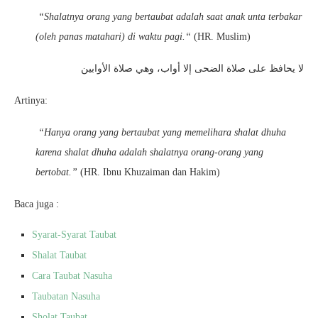
“S
halatnya orang yang bertaubat adalah saat anak unta terbakar
(oleh panas matahari) di waktu pagi.“
(HR. Muslim)
لا يحافظ على صلاة الضحى إلا أواب، وهي صلاة الأوابين
Artinya:
“
Hanya orang yang bertaubat yang memelihara shalat dhuha
karena shalat dhuha adalah shalatnya orang-orang yang
bertobat.”
(HR. Ibnu Khuzaiman dan Hakim)
Baca juga :
Syarat-Syarat Taubat
Shalat Taubat
Cara Taubat Nasuha
Taubatan Nasuha
Sholat Taubat