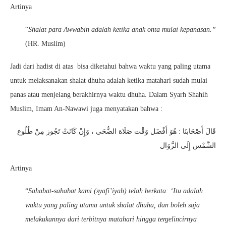
Artinya
“
Shalat para Awwabin adalah ketika anak onta mulai kepanasan.”
(HR. Muslim)
Jadi dari hadist di atas bisa diketahui bahwa waktu yang paling utama
untuk melaksanakan shalat dhuha adalah ketika matahari sudah mulai
panas atau menjelang berakhirnya waktu dhuha. Dalam Syarh Shahih
Muslim, Imam An-Nawawi juga menyatakan bahwa :
قَالَ أَصْحَابنَا : هُوَ أَفْضَل وَقْت صَلَاة الضُّحَى ، وَإِنْ كَانَتْ تَجُوز مِنْ طُلُوع
الشَّمْس إِلَى الزَّوَال
Artinya
“
Sahabat-sahabat kami (syafi’iyah) telah berkata: ‘Itu adalah
waktu yang paling utama untuk shalat dhuha, dan boleh saja
melakukannya dari terbitnya matahari hingga tergelincirnya