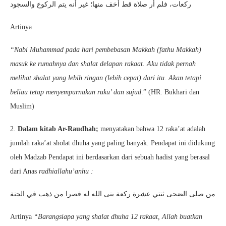
ركعات، فلم أر صلاة قط أخف منها؛ غير أنه يتم الركوع والسجود
Artinya
“
Nabi Muhammad pada hari pembebasan Makkah (fathu Makkah)
masuk ke rumahnya dan shalat delapan rakaat. Aku tidak pernah
melihat shalat yang lebih ringan (lebih cepat) dari itu. Akan tetapi
beliau tetap menyempurnakan ruku’ dan sujud
.” (HR. Bukhari dan
Muslim)
2.
Dalam kitab Ar-Raudhah;
menyatakan bahwa 12 raka’at adalah
jumlah raka’at sholat dhuha yang paling banyak. Pendapat ini didukung
oleh Madzab Pendapat ini berdasarkan dari sebuah hadist yang berasal
dari Anas
radhiallahu’anhu :
من صلى الضحى ثنتي عشرة ركعة بنى الله له قصرا من ذهب في الجنة
Artinya
“
Barangsiapa yang shalat dhuha 12 rakaat, Allah buatkan