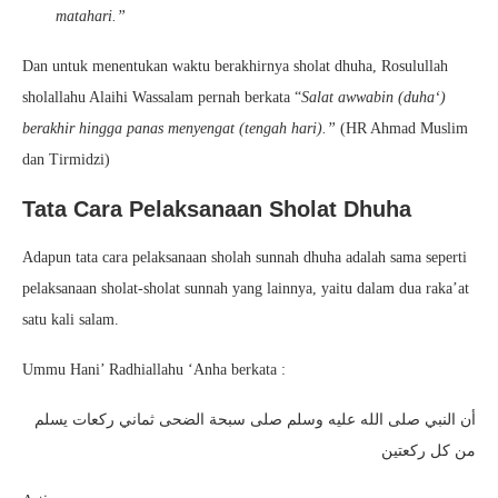
matahari.”
Dan untuk menentukan waktu berakhirnya sholat dhuha, Rosulullah
sholallahu Alaihi Wassalam pernah berkata “
Salat awwabin (duha‘)
berakhir hingga panas menyengat (tengah hari).”
(HR Ahmad Muslim
dan Tirmidzi)
Tata Cara Pelaksanaan Sholat Dhuha
Adapun tata cara pelaksanaan sholah sunnah dhuha adalah sama seperti
pelaksanaan sholat-sholat sunnah yang lainnya, yaitu dalam dua raka’at
satu kali salam.
Ummu Hani’ Radhiallahu ‘Anha berkata :
أن النبي صلى الله عليه وسلم صلى سبحة الضحى ثماني ركعات يسلم
من كل ركعتين