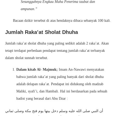
Sesungguhnya Engkau Maha Penerima taubat dan
ampunan.”
Bacaan dzikir tersebut di atas hendaknya dibaca sebanyak 100 kali.
Jumlah Raka’at Sholat Dhuha
Jumlah raka’at sholat dhuha yang paling sedikit adalah 2 raka’at. Akan
tetapi terdapat perbedaan pendapat tentang jumlah raka’at terbanyak
dalam sholat sunnah tersebut.
Dalam kitab Al- Majmuk;
Imam An-Nawawi menyatakan
bahwa jumlah raka’at yang paling banyak dari sholat dhuha
adalah delapan raka’at. Pendapat ini didukung oleh madzab
Maliki, syafi’i, dan Hambali. Hal ini berdasarkan pada sebuah
hadist yang berasal dari Abu Dzar :
أن النبي صلى الله عليه وسلم دخل بيتها يوم فتح مكة وصلى ثماني