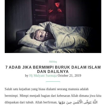
Akhlaq
7 ADAB JIKA BERMIMPI BURUK DALAM ISLAM
DAN DALILNYA
by
Hj Mulyani Surmaja
October 21, 2019
Salah satu kejadian yang biasa dialami seorang manusia adalah
bermimpi. Mimpi menjadi bagian dari kebesaran Allah dimana jiwa kita
dilepaskan dari tubuh. Allah berfirman, اللَّهُ يَتَوَفَّى الْأَنْفُسَ حِينَ مَوْتِهَا