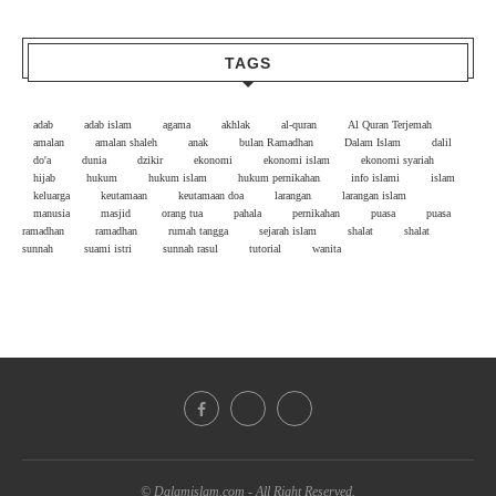
TAGS
adab
adab islam
agama
akhlak
al-quran
Al Quran Terjemah
amalan
amalan shaleh
anak
bulan Ramadhan
Dalam Islam
dalil
do'a
dunia
dzikir
ekonomi
ekonomi islam
ekonomi syariah
hijab
hukum
hukum islam
hukum pernikahan
info islami
islam
keluarga
keutamaan
keutamaan doa
larangan
larangan islam
manusia
masjid
orang tua
pahala
pernikahan
puasa
puasa
ramadhan
ramadhan
rumah tangga
sejarah islam
shalat
shalat
sunnah
suami istri
sunnah rasul
tutorial
wanita
© Dalamislam.com - All Right Reserved.