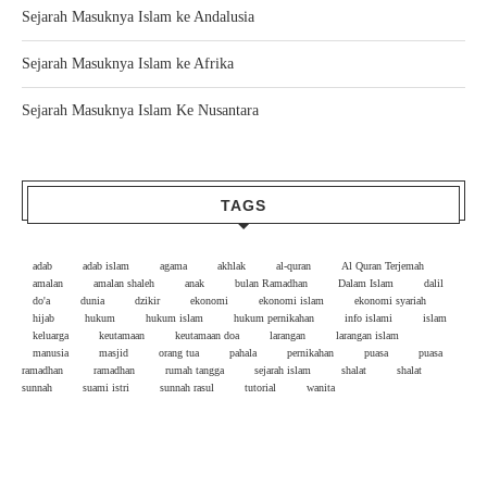
Sejarah Masuknya Islam ke Andalusia
Sejarah Masuknya Islam ke Afrika
Sejarah Masuknya Islam Ke Nusantara
TAGS
adab
adab islam
agama
akhlak
al-quran
Al Quran Terjemah
amalan
amalan shaleh
anak
bulan Ramadhan
Dalam Islam
dalil
do'a
dunia
dzikir
ekonomi
ekonomi islam
ekonomi syariah
hijab
hukum
hukum islam
hukum pernikahan
info islami
islam
keluarga
keutamaan
keutamaan doa
larangan
larangan islam
manusia
masjid
orang tua
pahala
pernikahan
puasa
puasa
ramadhan
ramadhan
rumah tangga
sejarah islam
shalat
shalat
sunnah
suami istri
sunnah rasul
tutorial
wanita