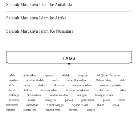
Sejarah Masuknya Islam ke Andalusia
Sejarah Masuknya Islam ke Afrika
Sejarah Masuknya Islam Ke Nusantara
TAGS
adab
adab islam
agama
akhlak
al-quran
Al Quran Terjemah
amalan
amalan shaleh
anak
bulan Ramadhan
Dalam Islam
dalil
do'a
dunia
dzikir
ekonomi
ekonomi islam
ekonomi syariah
hijab
hukum
hukum islam
hukum pernikahan
info islami
islam
keluarga
keutamaan
keutamaan doa
larangan
larangan islam
manusia
masjid
orang tua
pahala
pernikahan
puasa
puasa
ramadhan
ramadhan
rumah tangga
sejarah islam
shalat
shalat
sunnah
suami istri
sunnah rasul
tutorial
wanita