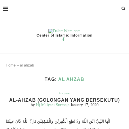
Center of Islamic Information
Home
»
al ahzab
TAG:
AL AHZAB
Al-quran
AL-AHZAB (GOLONGAN YANG BERSEKUTU)
by
Hj Mulyani Surmaja
January 17, 2020
اَيُّهَا النَّبِيُّ اتَّقِ اللّٰهَ وَلَا تُطِعِ الْكٰفِرِيْنَ وَالْمُنٰفِقِيْنَ ۗاِنَّ اللّٰهَ كَانَ عَلِيْمًا