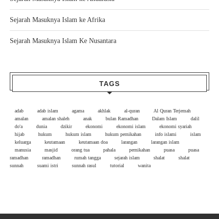
Sejarah Masuknya Islam ke Afrika
Sejarah Masuknya Islam Ke Nusantara
TAGS
adab
adab islam
agama
akhlak
al-quran
Al Quran Terjemah
amalan
amalan shaleh
anak
bulan Ramadhan
Dalam Islam
dalil
do'a
dunia
dzikir
ekonomi
ekonomi islam
ekonomi syariah
hijab
hukum
hukum islam
hukum pernikahan
info islami
islam
keluarga
keutamaan
keutamaan doa
larangan
larangan islam
manusia
masjid
orang tua
pahala
pernikahan
puasa
puasa
ramadhan
ramadhan
rumah tangga
sejarah islam
shalat
shalat
sunnah
suami istri
sunnah rasul
tutorial
wanita