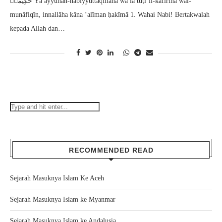
حَكِيْمًاۙ Yā ayyuhan-nabiyyuttaqillāha wa lā tuṭi’il-kāfirīna wal-
munāfiqīn, innallāha kāna ‘alīman ḥakīmā 1. Wahai Nabi! Bertakwalah
kepada Allah dan…
RECOMMENDED READ
Sejarah Masuknya Islam Ke Aceh
Sejarah Masuknya Islam ke Myanmar
Sejarah Masuknya Islam ke Andalusia