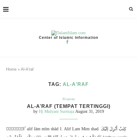
Center of Islamic Information
Home
»
Al-A'raf
TAG:
AL-A'RAF
Al-quran
AL-A’RAF (TEMPAT TERTINGGI)
by
Hj Mulyani Surmaja
August 31, 2019
الۤمّۤصۤ ۚ alif lām mīm shād 1. Alif Lam Mim shad. كِتٰبٌ اُنْزِلَ اِلَيْكَ