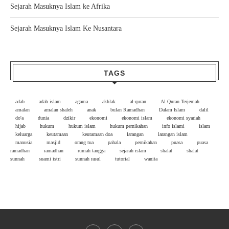
Sejarah Masuknya Islam ke Afrika
Sejarah Masuknya Islam Ke Nusantara
TAGS
adab
adab islam
agama
akhlak
al-quran
Al Quran Terjemah
amalan
amalan shaleh
anak
bulan Ramadhan
Dalam Islam
dalil
do'a
dunia
dzikir
ekonomi
ekonomi islam
ekonomi syariah
hijab
hukum
hukum islam
hukum pernikahan
info islami
islam
keluarga
keutamaan
keutamaan doa
larangan
larangan islam
manusia
masjid
orang tua
pahala
pernikahan
puasa
puasa
ramadhan
ramadhan
rumah tangga
sejarah islam
shalat
shalat
sunnah
suami istri
sunnah rasul
tutorial
wanita