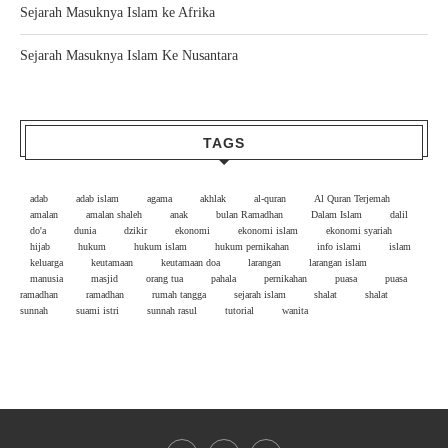
Sejarah Masuknya Islam ke Afrika
Sejarah Masuknya Islam Ke Nusantara
TAGS
adab
adab islam
agama
akhlak
al-quran
Al Quran Terjemah
amalan
amalan shaleh
anak
bulan Ramadhan
Dalam Islam
dalil
do'a
dunia
dzikir
ekonomi
ekonomi islam
ekonomi syariah
hijab
hukum
hukum islam
hukum pernikahan
info islami
islam
keluarga
keutamaan
keutamaan doa
larangan
larangan islam
manusia
masjid
orang tua
pahala
pernikahan
puasa
puasa
ramadhan
ramadhan
rumah tangga
sejarah islam
shalat
shalat
sunnah
suami istri
sunnah rasul
tutorial
wanita