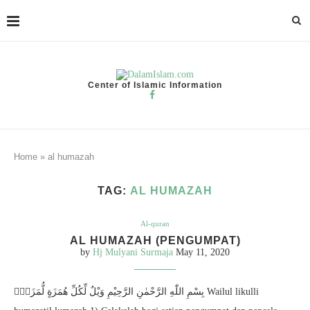
Center of Islamic Information
Home
»
al humazah
TAG:
AL HUMAZAH
Al-quran
AL HUMAZAH (PENGUMPAT)
by
Hj Mulyani Surmaja
May 11, 2020
بِسْمِ اللّٰهِ الرَّحْمٰنِ الرَّحِيْمِ وَيْلٌ لِّكُلِّ هُمَزَةٍ لُّمَزَةٍۙ Wailul likulli