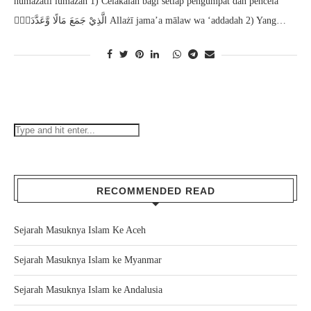
humazatil lumazah 1) Celakalah bagi setiap pengumpat dan pencela
الَّذِيْ جَمَعَ مَالًا وَّعَدَّدَهٗۙ Allażī jama’a mālaw wa ‘addadah 2) Yang…
RECOMMENDED READ
Sejarah Masuknya Islam Ke Aceh
Sejarah Masuknya Islam ke Myanmar
Sejarah Masuknya Islam ke Andalusia