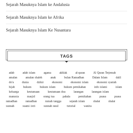
Sejarah Masuknya Islam ke Andalusia
Sejarah Masuknya Islam ke Afrika
Sejarah Masuknya Islam Ke Nusantara
TAGS
adab
adab islam
agama
akhlak
al-quran
Al Quran Terjemah
amalan
amalan shaleh
anak
bulan Ramadhan
Dalam Islam
dalil
do'a
dunia
dzikir
ekonomi
ekonomi islam
ekonomi syariah
hijab
hukum
hukum islam
hukum pernikahan
info islami
islam
keluarga
keutamaan
keutamaan doa
larangan
larangan islam
manusia
masjid
orang tua
pahala
pernikahan
puasa
puasa
ramadhan
ramadhan
rumah tangga
sejarah islam
shalat
shalat
sunnah
suami istri
sunnah rasul
tutorial
wanita