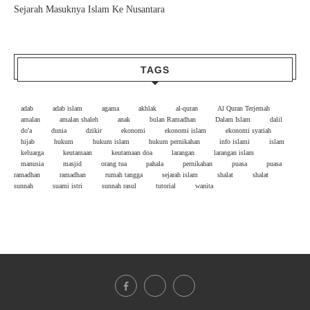
Sejarah Masuknya Islam Ke Nusantara
TAGS
adab
adab islam
agama
akhlak
al-quran
Al Quran Terjemah
amalan
amalan shaleh
anak
bulan Ramadhan
Dalam Islam
dalil
do'a
dunia
dzikir
ekonomi
ekonomi islam
ekonomi syariah
hijab
hukum
hukum islam
hukum pernikahan
info islami
islam
keluarga
keutamaan
keutamaan doa
larangan
larangan islam
manusia
masjid
orang tua
pahala
pernikahan
puasa
puasa
ramadhan
ramadhan
rumah tangga
sejarah islam
shalat
shalat
sunnah
suami istri
sunnah rasul
tutorial
wanita