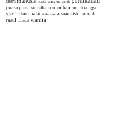
pernikahan
manusia
islam
pahala
masjid
orang tua
puasa
ramadhan
puasa ramadhan
rumah tangga
shalat
sunnah
suami istri
sejarah islam
shalat sunnah
wanita
rasul
tutorial