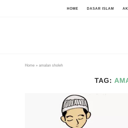
HOME
DASAR ISLAM
A
Home
»
amalan sholeh
TAG:
AM