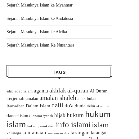
Sejarah Masuknya Islam ke Myanmar
Sejarah Masuknya Islam ke Andalusia
Sejarah Masuknya Islam ke Afrika
Sejarah Masuknya Islam Ke Nusantara
TAGS
akhlak
al-quran
agama
Al Quran
adab islam
adab
amalan shaleh
Terjemah
amalan
bulan
anak
dalil
do'a
Dalam Islam
dunia
Ramadhan
dzikir
ekonomi
hukum
hukum
hijab
ekonomi islam
ekonomi syariah
islam
info islami
islam
hukum pernikahan
keutamaan
larangan
larangan
keluarga
keutamaan doa