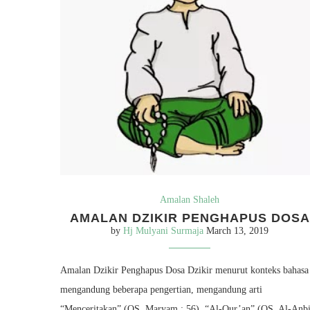
Amalan Shaleh
AMALAN DZIKIR PENGHAPUS DOSA
by
Hj Mulyani Surmaja
March 13, 2019
Amalan Dzikir Penghapus Dosa Dzikir menurut konteks bahasa
mengandung beberapa pengertian, mengandung arti
“Menceritakan” (QS. Maryam : 56), “Al-Qur’an” (QS. Al-Anb