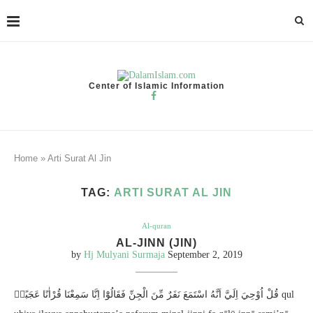
Center of Islamic Information
Home
»
Arti Surat Al Jin
TAG:
ARTI SURAT AL JIN
Al-quran
AL-JINN (JIN)
by
Hj Mulyani Surmaja
September 2, 2019
قُلْ اُوْحِيَ اِلَيَّ اَنَّهُ اسْتَمَعَ نَفَرٌ مِّنَ الْجِنِّ فَقَالُوْٓا اِنَّا سَمِعْنَا قُرْاٰنًا عَجَبًاۙ qul