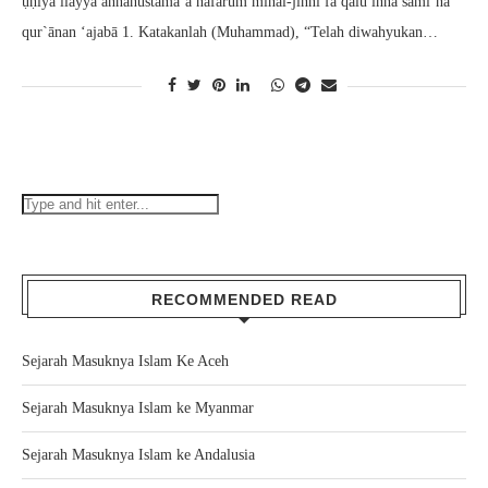
ụḥiya ilayya annahustama’a nafarum minal-jinni fa qālū innā sami’nā
qur`ānan ‘ajabā 1. Katakanlah (Muhammad), “Telah diwahyukan…
RECOMMENDED READ
Sejarah Masuknya Islam Ke Aceh
Sejarah Masuknya Islam ke Myanmar
Sejarah Masuknya Islam ke Andalusia