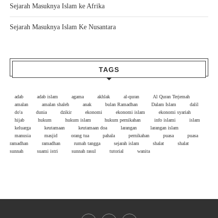
Sejarah Masuknya Islam ke Afrika
Sejarah Masuknya Islam Ke Nusantara
TAGS
adab
adab islam
agama
akhlak
al-quran
Al Quran Terjemah
amalan
amalan shaleh
anak
bulan Ramadhan
Dalam Islam
dalil
do'a
dunia
dzikir
ekonomi
ekonomi islam
ekonomi syariah
hijab
hukum
hukum islam
hukum pernikahan
info islami
islam
keluarga
keutamaan
keutamaan doa
larangan
larangan islam
manusia
masjid
orang tua
pahala
pernikahan
puasa
puasa
ramadhan
ramadhan
rumah tangga
sejarah islam
shalat
shalat
sunnah
suami istri
sunnah rasul
tutorial
wanita