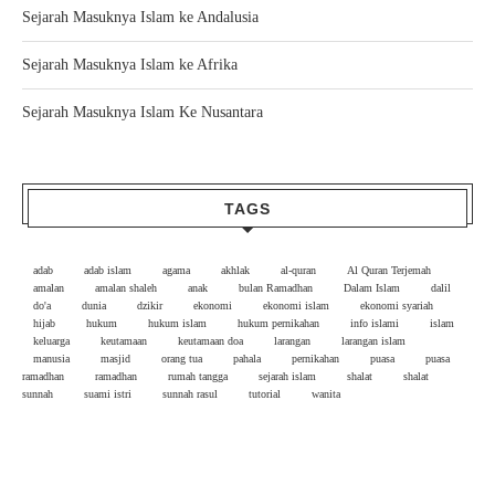
Sejarah Masuknya Islam ke Andalusia
Sejarah Masuknya Islam ke Afrika
Sejarah Masuknya Islam Ke Nusantara
TAGS
adab
adab islam
agama
akhlak
al-quran
Al Quran Terjemah
amalan
amalan shaleh
anak
bulan Ramadhan
Dalam Islam
dalil
do'a
dunia
dzikir
ekonomi
ekonomi islam
ekonomi syariah
hijab
hukum
hukum islam
hukum pernikahan
info islami
islam
keluarga
keutamaan
keutamaan doa
larangan
larangan islam
manusia
masjid
orang tua
pahala
pernikahan
puasa
puasa
ramadhan
ramadhan
rumah tangga
sejarah islam
shalat
shalat
sunnah
suami istri
sunnah rasul
tutorial
wanita