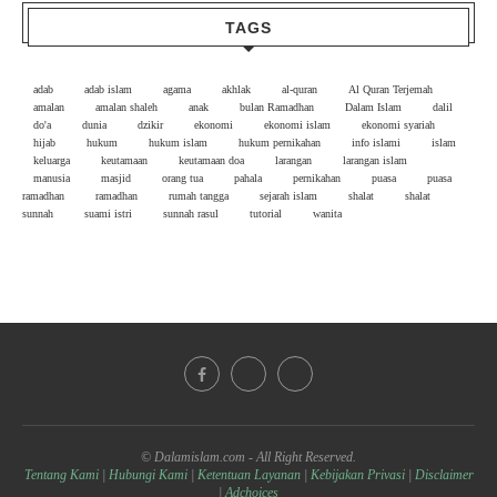
TAGS
adab
adab islam
agama
akhlak
al-quran
Al Quran Terjemah
amalan
amalan shaleh
anak
bulan Ramadhan
Dalam Islam
dalil
do'a
dunia
dzikir
ekonomi
ekonomi islam
ekonomi syariah
hijab
hukum
hukum islam
hukum pernikahan
info islami
islam
keluarga
keutamaan
keutamaan doa
larangan
larangan islam
manusia
masjid
orang tua
pahala
pernikahan
puasa
puasa
ramadhan
ramadhan
rumah tangga
sejarah islam
shalat
shalat
sunnah
suami istri
sunnah rasul
tutorial
wanita
© Dalamislam.com - All Right Reserved.
Tentang Kami
|
Hubungi Kami
|
Ketentuan Layanan
|
Kebijakan Privasi
|
Disclaimer
|
Adchoices