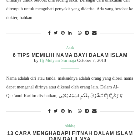
umatnya untuk berobat bila sedang sakit. Berbagai cara dilakukan dan
ditempuh untuk mengobati penyakit yang diderita. Ada yang berobat ke
dokter, bahkan…
Anak
6 TIPS MEMILIH NAMA BAYI DALAM ISLAM
by
Hj Mulyani Surmaja
October 7, 2018
Nama adalah ciri atau tanda, maksudnya adalah orang yang diberi nama
dapat mengenal dirinya atau dikenal oleh orang lain. Dalam Al-
Qur’anul Kariim disebutkan; يَا زَكَرِيَّا إِنَّا نُبَشِّرُكَ بِغُلَامٍ اسْمُهُ يَحْيَى…
Akhlaq
13 CARA MENGHADAPI FITNAH DALAM ISLAM
DAN DALILNYA