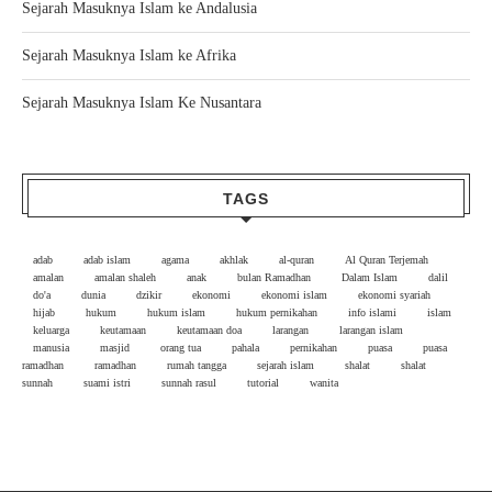
Sejarah Masuknya Islam ke Andalusia
Sejarah Masuknya Islam ke Afrika
Sejarah Masuknya Islam Ke Nusantara
TAGS
adab
adab islam
agama
akhlak
al-quran
Al Quran Terjemah
amalan
amalan shaleh
anak
bulan Ramadhan
Dalam Islam
dalil
do'a
dunia
dzikir
ekonomi
ekonomi islam
ekonomi syariah
hijab
hukum
hukum islam
hukum pernikahan
info islami
islam
keluarga
keutamaan
keutamaan doa
larangan
larangan islam
manusia
masjid
orang tua
pahala
pernikahan
puasa
puasa
ramadhan
ramadhan
rumah tangga
sejarah islam
shalat
shalat
sunnah
suami istri
sunnah rasul
tutorial
wanita