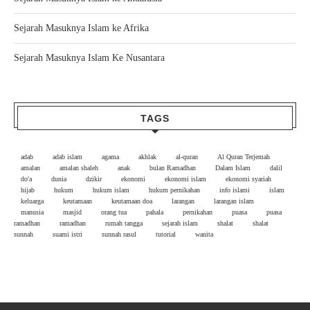
Sejarah Masuknya Islam ke Afrika
Sejarah Masuknya Islam Ke Nusantara
TAGS
adab
adab islam
agama
akhlak
al-quran
Al Quran Terjemah
amalan
amalan shaleh
anak
bulan Ramadhan
Dalam Islam
dalil
do'a
dunia
dzikir
ekonomi
ekonomi islam
ekonomi syariah
hijab
hukum
hukum islam
hukum pernikahan
info islami
islam
keluarga
keutamaan
keutamaan doa
larangan
larangan islam
manusia
masjid
orang tua
pahala
pernikahan
puasa
puasa
ramadhan
ramadhan
rumah tangga
sejarah islam
shalat
shalat
sunnah
suami istri
sunnah rasul
tutorial
wanita