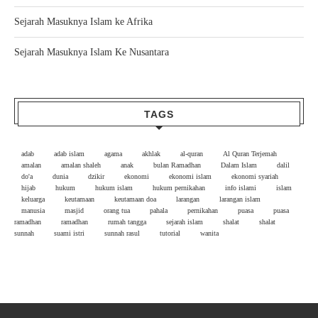
Sejarah Masuknya Islam ke Afrika
Sejarah Masuknya Islam Ke Nusantara
TAGS
adab
adab islam
agama
akhlak
al-quran
Al Quran Terjemah
amalan
amalan shaleh
anak
bulan Ramadhan
Dalam Islam
dalil
do'a
dunia
dzikir
ekonomi
ekonomi islam
ekonomi syariah
hijab
hukum
hukum islam
hukum pernikahan
info islami
islam
keluarga
keutamaan
keutamaan doa
larangan
larangan islam
manusia
masjid
orang tua
pahala
pernikahan
puasa
puasa
ramadhan
ramadhan
rumah tangga
sejarah islam
shalat
shalat
sunnah
suami istri
sunnah rasul
tutorial
wanita