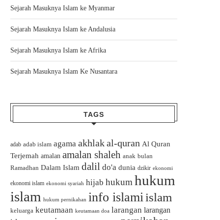
Sejarah Masuknya Islam ke Myanmar
Sejarah Masuknya Islam ke Andalusia
Sejarah Masuknya Islam ke Afrika
Sejarah Masuknya Islam Ke Nusantara
TAGS
akhlak
al-quran
agama
Al Quran
adab islam
adab
amalan shaleh
Terjemah
amalan
bulan
anak
dalil
do'a
Dalam Islam
dunia
Ramadhan
dzikir
ekonomi
hukum
hukum
hijab
ekonomi islam
ekonomi syariah
islam
info islami
islam
hukum pernikahan
keutamaan
larangan
larangan
keluarga
keutamaan doa