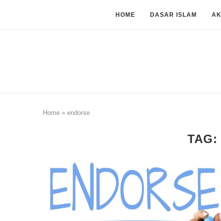
HOME
DASAR ISLAM
A
Home
»
endorse
TAG