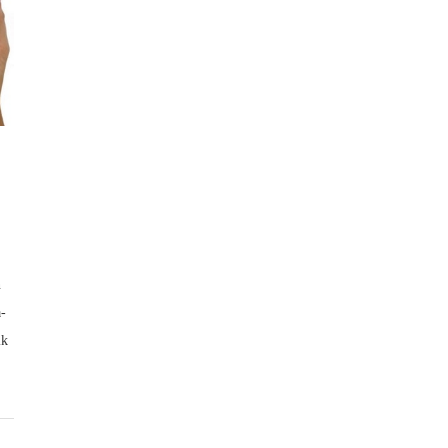
n
-
ik