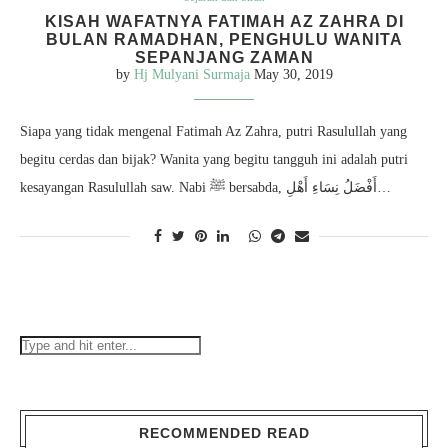
KISAH WAFATNYA FATIMAH AZ ZAHRA DI
BULAN RAMADHAN, PENGHULU WANITA
SEPANJANG ZAMAN
by
Hj Mulyani Surmaja
May 30, 2019
Siapa yang tidak mengenal Fatimah Az Zahra, putri Rasulullah yang
begitu cerdas dan bijak? Wanita yang begitu tangguh ini adalah putri
kesayangan Rasulullah saw. Nabi ﷺ bersabda, أَفْضَلُ نِسَاءِ أَهْلِ…
RECOMMENDED READ