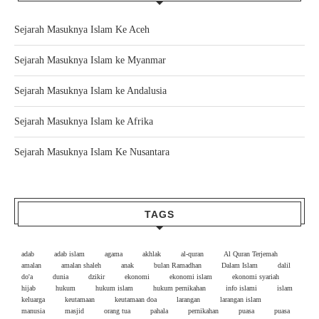
Sejarah Masuknya Islam Ke Aceh
Sejarah Masuknya Islam ke Myanmar
Sejarah Masuknya Islam ke Andalusia
Sejarah Masuknya Islam ke Afrika
Sejarah Masuknya Islam Ke Nusantara
TAGS
adab
adab islam
agama
akhlak
al-quran
Al Quran Terjemah
amalan
amalan shaleh
anak
bulan Ramadhan
Dalam Islam
dalil
do'a
dunia
dzikir
ekonomi
ekonomi islam
ekonomi syariah
hijab
hukum
hukum islam
hukum pernikahan
info islami
islam
keluarga
keutamaan
keutamaan doa
larangan
larangan islam
manusia
masjid
orang tua
pahala
pernikahan
puasa
puasa