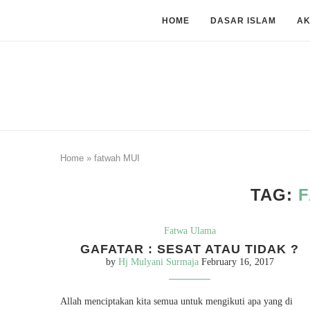
HOME
DASAR ISLAM
A
Home
»
fatwah MUI
TAG:
F
Fatwa Ulama
GAFATAR : SESAT ATAU TIDAK ?
by
Hj Mulyani Surmaja
February 16, 2017
Allah menciptakan kita semua untuk mengikuti apa yang di