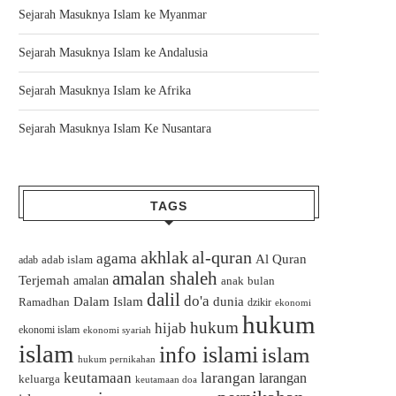
Sejarah Masuknya Islam ke Myanmar
Sejarah Masuknya Islam ke Andalusia
Sejarah Masuknya Islam ke Afrika
Sejarah Masuknya Islam Ke Nusantara
TAGS
akhlak
al-quran
agama
Al Quran
adab islam
adab
amalan shaleh
Terjemah
amalan
bulan
anak
dalil
do'a
Dalam Islam
dunia
Ramadhan
dzikir
ekonomi
hukum
hukum
hijab
ekonomi islam
ekonomi syariah
islam
info islami
islam
hukum pernikahan
keutamaan
larangan
larangan
keluarga
keutamaan doa