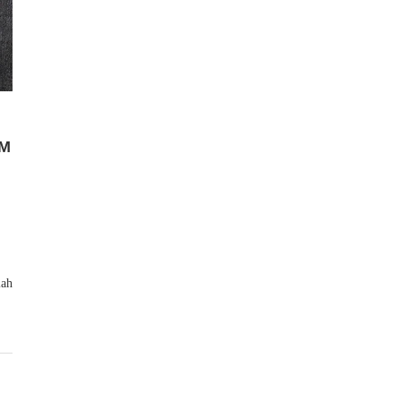
AM
lah