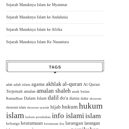
Sejarah Masuknya Islam ke Myanmar
Sejarah Masuknya Islam ke Andalusia
Sejarah Masuknya Islam ke Afrika
Sejarah Masuknya Islam Ke Nusantara
TAGS
akhlak
al-quran
agama
Al Quran
adab islam
adab
amalan shaleh
Terjemah
amalan
bulan
anak
dalil
do'a
Dalam Islam
dunia
Ramadhan
dzikir
ekonomi
hukum
hukum
hijab
ekonomi islam
ekonomi syariah
islam
info islami
islam
hukum pernikahan
keutamaan
larangan
larangan
keluarga
keutamaan doa