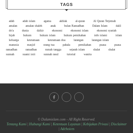
TAGS
adab
adab islam
agama
akhlak
al-quran
Al Quran Terjemah
amalan
amalan shaleh
anak
bulan Ramadhan
Dalam Islam
dalil
do'a
dunia
dzikir
ekonomi
ekonomi islam
ekonomi syariah
hijab
hukum
hukum islam
hukum pernikahan
info islami
islam
keluarga
keutamaan
keutamaan doa
larangan
larangan islam
manusia
masjid
orang tua
pahala
pernikahan
puasa
puasa
ramadhan
ramadhan
rumah tangga
sejarah islam
shalat
shalat
sunnah
suami istri
sunnah rasul
tutorial
wanita
© Dalamislam.com - All Right Reserved.
Tentang Kami
|
Hubungi Kami
|
Ketentuan Layanan
|
Kebijakan Privasi
|
Disclaimer
|
Adchoices